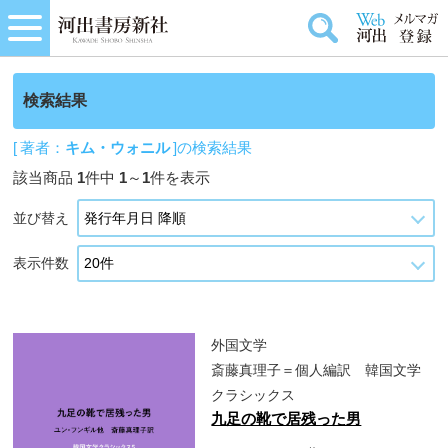
検索結果
[ 著者：
キム・ウォニル
]の検索結果
該当商品
1
件中
1
～
1
件を表示
並び替え
表示件数
外国文学
斎藤真理子＝個人編訳 韓国文学
クラシックス
九足の靴で居残った男