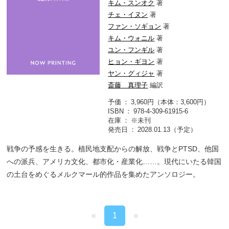
キム・スンオク
著
チェ・イヌン
著
ファン・ソギョン
著
キム・ウォニル
著
ユン・フンギル
著
ヒョン・ギヨン
著
ヤン・グィジャ
著
斎藤 真理子
編訳
予価
3,960円（本体：3,600円）
ISBN
978-4-309-61915-6
在庫
※未刊
発売日
2028.01.13（予定）
戦争の予感を生きる。植民地支配からの解放、戦争とPTSD、他国
への派兵、アメリカ文化、都市化・産業化……。現代にいたる韓国
の土台をめぐるメルクマール的作品を集めたアンソロジー。
«
1
»