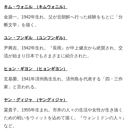
キム・ウォニル （キムウォニル）
金源一。1942年生れ。父が北朝鮮へ行った経験をもとに「分
断文学」を描く。
ユン・フンギル （ユンフンギル）
尹興吉。1942年生れ。『長雨』が中上健次から絶賛され、交
流が始まり日本でもさまざまに紹介された。
ヒョン・ギヨン （ヒョンギヨン）
玄基榮。1941年済州島生生れ。済州島を代表する「四・三作
家」と言われる。
ヤン・グィジャ （ヤングィジャ）
粱貴子。1955年生まれ。市井の人々の生活や女性が生き抜く
ための戦いをウィットを込めて描く。『ウォンミドンの人々』
など。