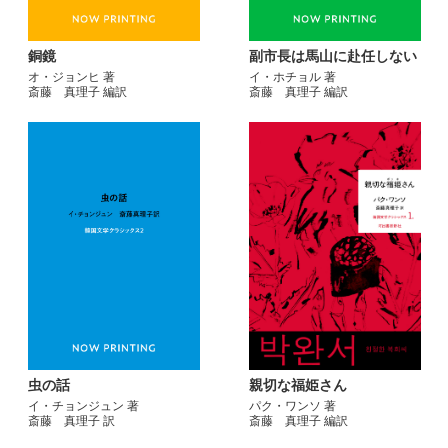
銅鏡
副市長は馬山に赴任しない
オ・ジョンヒ 著
イ・ホチョル 著
斎藤 真理子 編訳
斎藤 真理子 編訳
虫の話
親切な福姫さん
イ・チョンジュン 著
パク・ワンソ 著
斎藤 真理子 訳
斎藤 真理子 編訳