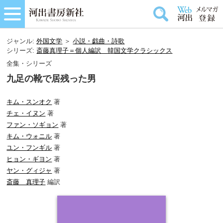
ジャンル:
外国文学
＞
小説・戯曲・詩歌
シリーズ:
斎藤真理子＝個人編訳 韓国文学クラシックス
全集・シリーズ
九足の靴で居残った男
キム・スンオク
著
チェ・イヌン
著
ファン・ソギョン
著
キム・ウォニル
著
ユン・フンギル
著
ヒョン・ギヨン
著
ヤン・グィジャ
著
斎藤 真理子
編訳