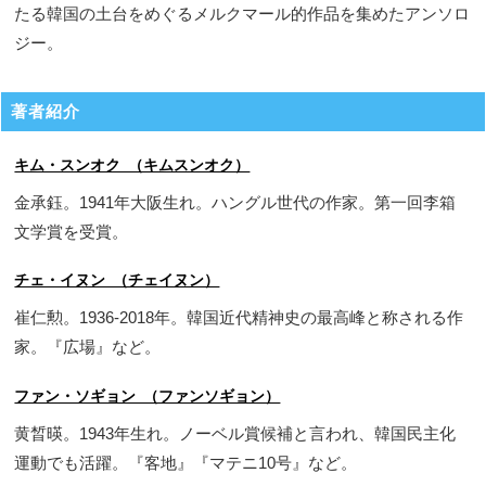
たる韓国の土台をめぐるメルクマール的作品を集めたアンソロ
ジー。
著者紹介
キム・スンオク （キムスンオク）
金承鈺。1941年大阪生れ。ハングル世代の作家。第一回李箱
文学賞を受賞。
チェ・イヌン （チェイヌン）
崔仁勲。1936-2018年。韓国近代精神史の最高峰と称される作
家。『広場』など。
ファン・ソギョン （ファンソギョン）
黄晳暎。1943年生れ。ノーベル賞候補と言われ、韓国民主化
運動でも活躍。『客地』『マテニ10号』など。