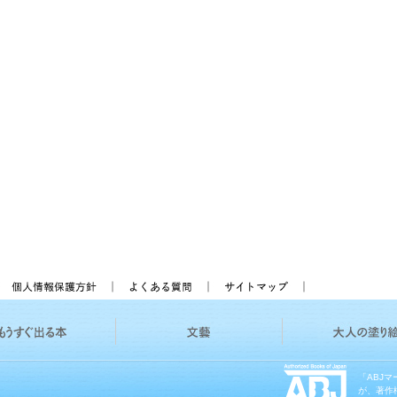
「ABJ
が、著作