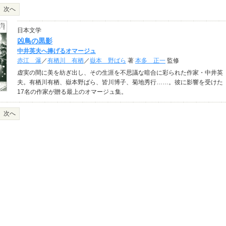
次へ
日本文学
凶鳥の黒影
中井英夫へ捧げるオマージュ
赤江 瀑
／
有栖川 有栖
／
嶽本 野ばら
著
本多 正一
監修
虚実の間に美を紡ぎ出し、その生涯を不思議な暗合に彩られた作家・中井英
夫。有栖川有栖、嶽本野ばら、皆川博子、菊地秀行……。彼に影響を受けた
17名の作家が贈る最上のオマージュ集。
次へ