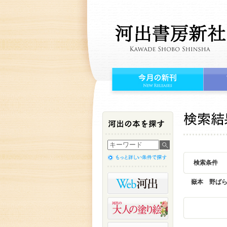
検索条件
嶽本 野ば