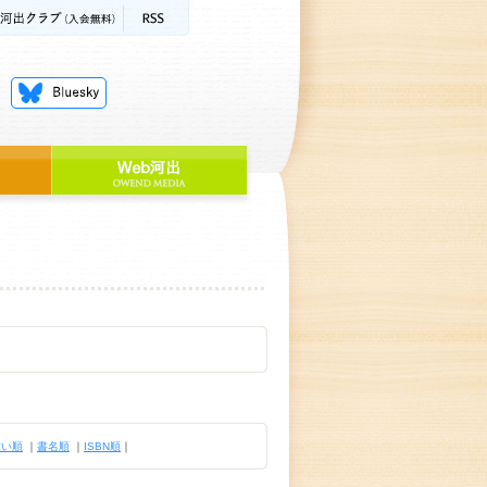
古い順
｜
書名順
｜
ISBN順
｜