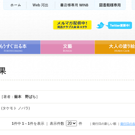
[ 著者：
嶽本 野ばら
]
ら
(タケモト ノバラ)
1
件中
1
～
1
件を表示 ｜ 表示件数
件
｜発行日の新しい順
｜
発行日の