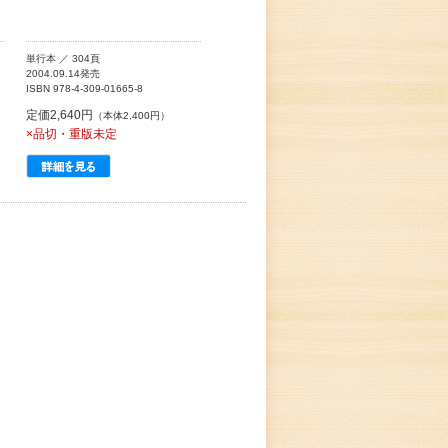
単行本 ／ 304頁
2004.09.14発売
ISBN 978-4-309-01665-8
定価2,640円
（本体2,400円）
×品切・重版未定