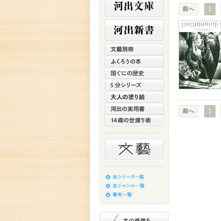
前へ
1
前へ
1