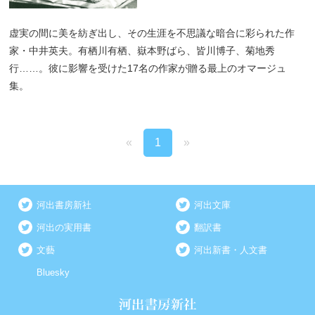
虚実の間に美を紡ぎ出し、その生涯を不思議な暗合に彩られた作
家・中井英夫。有栖川有栖、嶽本野ばら、皆川博子、菊地秀
行……。彼に影響を受けた17名の作家が贈る最上のオマージュ
集。
«
1
»
河出書房新社
河出文庫
河出の実用書
翻訳書
文藝
河出新書・人文書
Bluesky