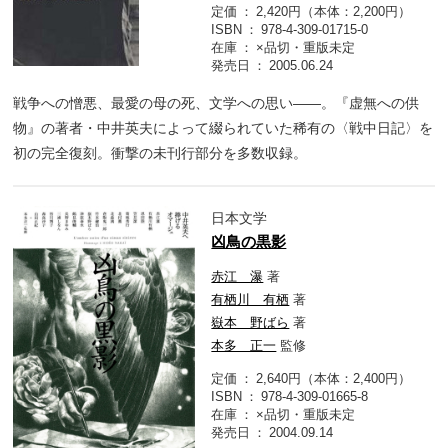
定価
2,420円（本体：2,200円）
ISBN
978-4-309-01715-0
在庫
×品切・重版未定
発売日
2005.06.24
戦争への憎悪、最愛の母の死、文学への思い――。『虚無への供
物』の著者・中井英夫によって綴られていた稀有の〈戦中日記〉を
初の完全復刻。衝撃の未刊行部分を多数収録。
日本文学
凶鳥の黒影
赤江 瀑
著
有栖川 有栖
著
嶽本 野ばら
著
本多 正一
監修
定価
2,640円（本体：2,400円）
ISBN
978-4-309-01665-8
在庫
×品切・重版未定
発売日
2004.09.14