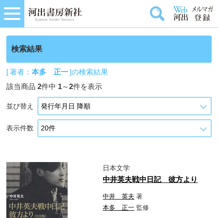
検索結果
[ 著者：
本多 正一
]の検索結果
該当商品
2
件中
1
～
2
件を表示
並び替え
表示件数
日本文学
中井英夫戦中日記 彼方より
中井 英夫
著
本多 正一
監修