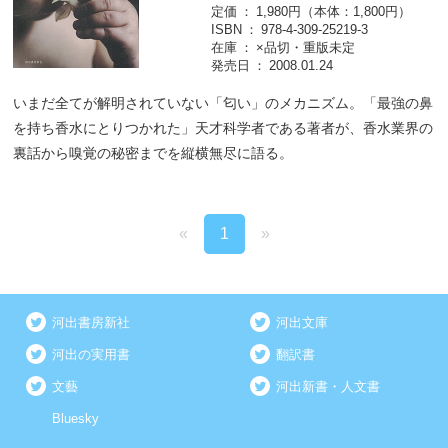
定価
1,980円（本体：1,800円）
ISBN
978-4-309-25219-3
在庫
×品切・重版未定
発売日
2008.01.24
いまだ全てが解明されていない「匂い」のメカニズム。「最強の鼻
を持ち香水にとりつかれた」天才科学者である著者が、香水業界の
裏話から嗅覚の秘密までを縦横無尽に語る。
«
1
»
河出書房新社
河出文庫
河出の実用書
翻訳書
文藝
河出新書・人文書
Bluesky