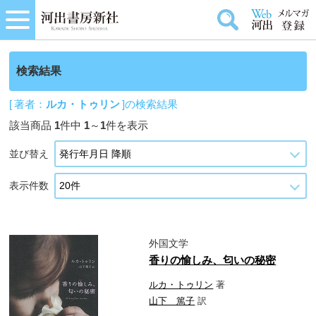
検索結果
[ 著者：
ルカ・トゥリン
]の検索結果
該当商品
1
件中
1
～
1
件を表示
並び替え
表示件数
外国文学
香りの愉しみ、匂いの秘密
ルカ・トゥリン
著
山下 篤子
訳