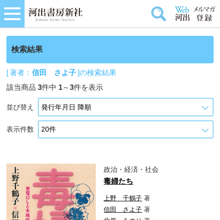
検索結果
[ 著者：
信田 さよ子
]の検索結果
該当商品
3
件中
1
～
3
件を表示
並び替え
表示件数
政治・経済・社会
毒婦たち
上野 千鶴子
著
信田 さよ子
著