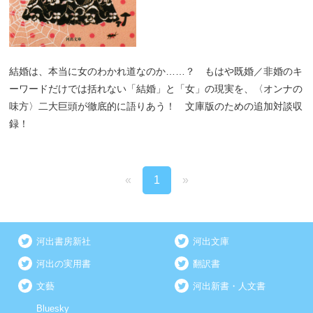
結婚は、本当に女のわかれ道なのか……？ もはや既婚／非婚のキ
ーワードだけでは括れない「結婚」と「女」の現実を、〈オンナの
味方〉二大巨頭が徹底的に語りあう！ 文庫版のための追加対談収
録！
«
1
»
河出書房新社
河出文庫
河出の実用書
翻訳書
文藝
河出新書・人文書
Bluesky