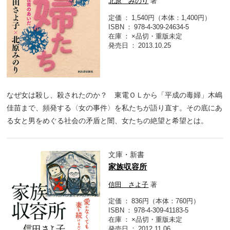
北原 みのり
著
定価
1,540円（本体：1,400円）
ISBN
978-4-309-24634-5
在庫
×品切・重版未定
発売日
2013.10.25
なぜ女は殺し、殺されたのか？ 東電ＯＬから「平成の毒婦」木嶋
佳苗まで、頻発する〈女の事件〉を私たちが語り直す。その底にあ
る女と男をめぐる社会の矛盾と闇、女たちの絶望と希望とは。
文庫・新書
家族収容所
信田 さよ子
著
定価
836円（本体：760円）
ISBN
978-4-309-41183-5
在庫
×品切・重版未定
発売日
2012.11.06