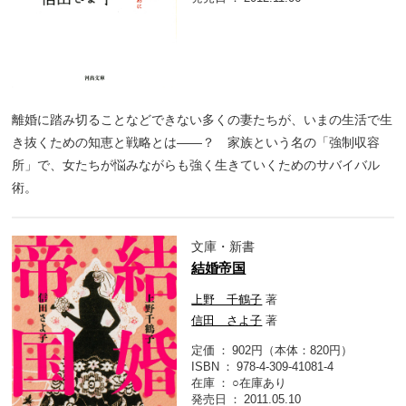
離婚に踏み切ることなどできない多くの妻たちが、いまの生活で生
き抜くための知恵と戦略とは――？ 家族という名の「強制収容
所」で、女たちが悩みながらも強く生きていくためのサバイバル
術。
文庫・新書
結婚帝国
上野 千鶴子
著
信田 さよ子
著
定価
902円（本体：820円）
ISBN
978-4-309-41081-4
在庫
○在庫あり
発売日
2011.05.10