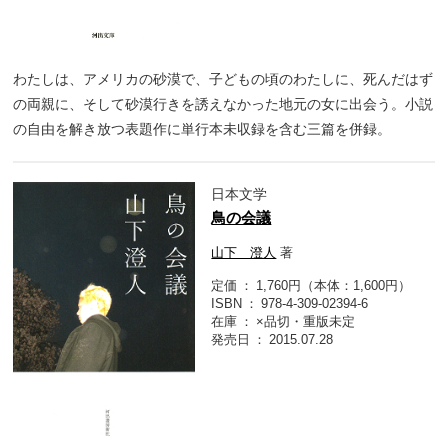
わたしは、アメリカの砂漠で、子どもの頃のわたしに、死んだはず
の両親に、そして砂漠行きを誘えなかった地元の女に出会う。小説
の自由を解き放つ表題作に単行本未収録を含む三篇を併録。
日本文学
鳥の会議
山下 澄人
著
定価
1,760円（本体：1,600円）
ISBN
978-4-309-02394-6
在庫
×品切・重版未定
発売日
2015.07.28