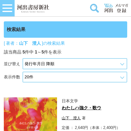
検索結果
[ 著者：
山下 澄人
]の検索結果
該当商品
5
件中
1
～
5
件を表示
並び替え
表示件数
日本文学
わたしハ強ク・歌ウ
山下 澄人
著
定価
2,640円（本体：2,400円）