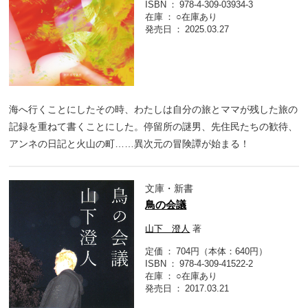
ISBN
978-4-309-03934-3
在庫
○在庫あり
発売日
2025.03.27
海へ行くことにしたその時、わたしは自分の旅とママが残した旅の
記録を重ねて書くことにした。停留所の謎男、先住民たちの歓待、
アンネの日記と火山の町……異次元の冒険譚が始まる！
文庫・新書
鳥の会議
山下 澄人
著
定価
704円（本体：640円）
ISBN
978-4-309-41522-2
在庫
○在庫あり
発売日
2017.03.21