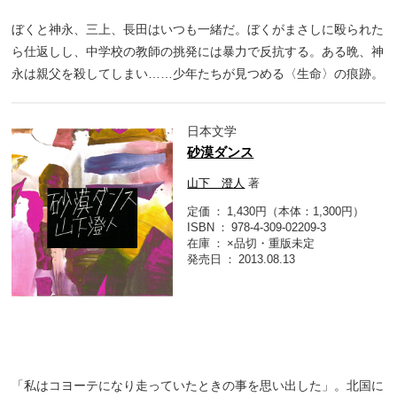
ぼくと神永、三上、長田はいつも一緒だ。ぼくがまさしに殴られた
ら仕返しし、中学校の教師の挑発には暴力で反抗する。ある晩、神
永は親父を殺してしまい……少年たちが見つめる〈生命〉の痕跡。
日本文学
砂漠ダンス
山下 澄人
著
定価
1,430円（本体：1,300円）
ISBN
978-4-309-02209-3
在庫
×品切・重版未定
発売日
2013.08.13
「私はコヨーテになり走っていたときの事を思い出した」。北国に