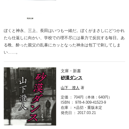
ぼくと神永、三上、長田はいつも一緒だ。ぼくがまさしにどつかれ
たら仕返しに向かい、学校での理不尽には暴力で反抗する毎日。あ
る晩、酔った親父の乱暴にカッとなった神永は包丁で刺してしま
い……。
文庫・新書
砂漠ダンス
山下 澄人
著
定価
704円（本体：640円）
ISBN
978-4-309-41523-9
在庫
×品切・重版未定
発売日
2017.03.21