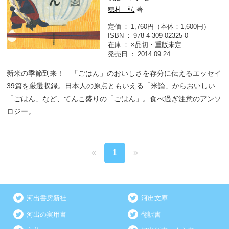
穂村 弘
著
定価
1,760円（本体：1,600円）
ISBN
978-4-309-02325-0
在庫
×品切・重版未定
発売日
2014.09.24
新米の季節到来！ 「ごはん」のおいしさを存分に伝えるエッセイ
39篇を厳選収録。日本人の原点ともいえる「米論」からおいしい
「ごはん」など、てんこ盛りの「ごはん」。食べ過ぎ注意のアンソ
ロジー。
«
1
»
河出書房新社
河出文庫
河出の実用書
翻訳書