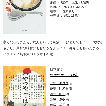
定価
880円（本体：800円）
ISBN
978-4-309-42022-6
在庫
○在庫あり
発売日
2023.11.07
寒くなってきたら、なんといっても鍋！ ひとりでもよし、大勢で
もよし。具材や味付けもお好きなように！ 身も心もあったまる、
バラエティ無限大のエッセイ37篇。
日本文学
つやつや、ごはん
安野 モヨコ
著
伊藤 比呂美
著
酒井 順子
著
池澤 夏樹
著
鴨居 羊子
著