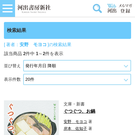
検索結果
[ 著者：
安野 モヨコ
]の検索結果
該当商品
2
件中
1
～
2
件を表示
並び替え
表示件数
文庫・新書
ぐつぐつ、お鍋
安野 モヨコ
著
岸本 佐知子
著