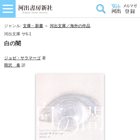
ジャンル:
文庫・新書
＞
河出文庫／海外の作品
河出文庫 サ6-1
白の闇
ジョゼ・サラマーゴ
著
雨沢 泰
訳