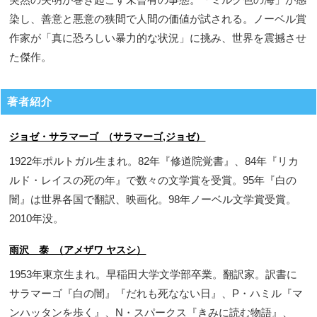
染し、善意と悪意の狭間で人間の価値が試される。ノーベル賞
作家が「真に恐ろしい暴力的な状況」に挑み、世界を震撼させ
た傑作。
著者紹介
ジョゼ・サラマーゴ （サラマーゴ,ジョゼ）
1922年ポルトガル生まれ。82年『修道院覚書』、84年『リカ
ルド・レイスの死の年』で数々の文学賞を受賞。95年『白の
闇』は世界各国で翻訳、映画化。98年ノーベル文学賞受賞。
2010年没。
雨沢 泰 （アメザワ ヤスシ）
1953年東京生まれ。早稲田大学文学部卒業。翻訳家。訳書に
サラマーゴ『白の闇』『だれも死なない日』、P・ハミル『マ
ンハッタンを歩く』、N・スパークス『きみに読む物語』、