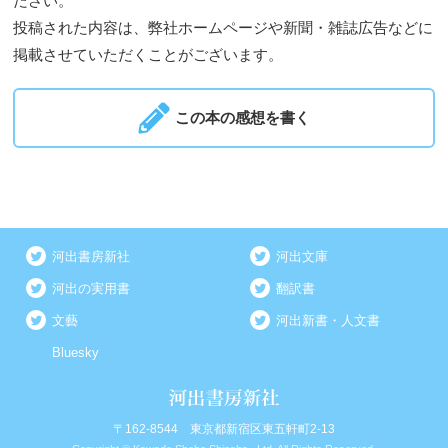
ださい。
投稿された内容は、弊社ホームページや新聞・雑誌広告などに
掲載させていただくことがございます。
この本の感想を書く
河出書房新社
河出文庫
河出の実用書
翻訳書
文藝
河出新書・人文書
Bluesky
〒162-8544 東京都新宿区東五軒町2-13