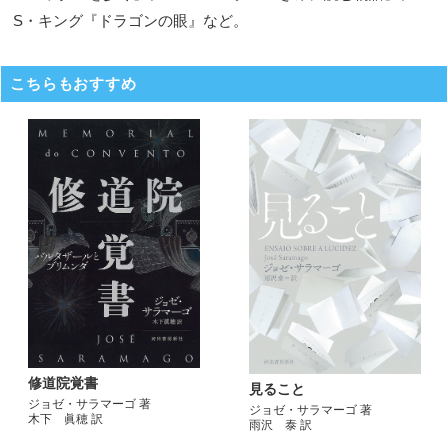
S・キング『ドラゴンの眼』など。
こちらもおすすめ
修道院覚書
見ること
ジョゼ・サラマーゴ 著
ジョゼ・サラマーゴ 著
木下 眞穂 訳
雨沢 泰 訳