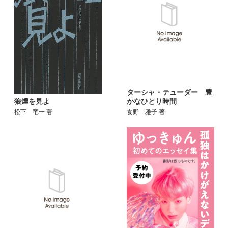
ターシャ・テューダー 豊
かなひとり時間
狼煙を見よ
食野 雅子 著
松下 竜一 著