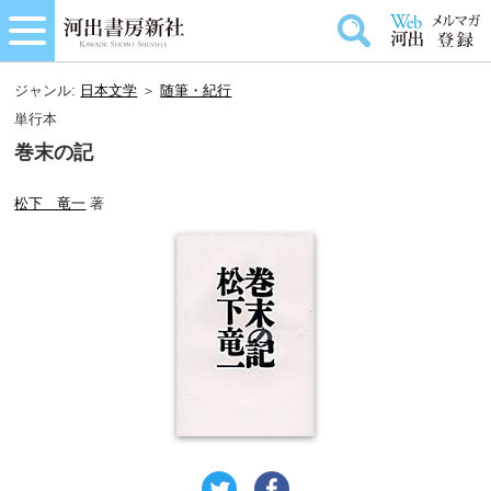
ジャンル:
日本文学
＞
随筆・紀行
単行本
巻末の記
松下 竜一
著