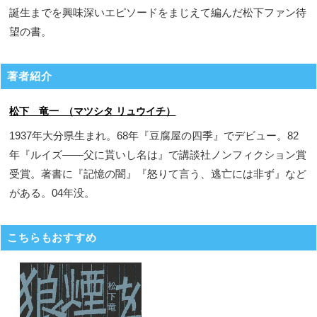
誕生までを興味深いエピソードをまじえて編んだ松下ファン待
望の書。
著者紹介
松下 竜一 （マツシタ リュウイチ）
1937年大分県生まれ。68年『豆腐屋の四季』でデビュー。82
年『ルイズ――父に貰いし名は』で講談社ノンフィクション賞
受賞。著書に『記憶の闇』『怒りて言う、逃亡には非ず』など
がある。04年没。
こちらもおすすめ