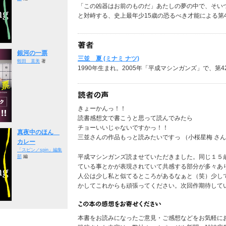
「この凶器はお前のものだ」あたしの夢の中で、そい
と対峙する、史上最年少15歳の恐るべき才能による第
銀河の一票
三並 夏 (ミナミ ナツ)
蛭田 直美
著
1990年生まれ。2005年「平成マシンガンズ」で、第
きょーかんっ！！
読書感想文で書こうと思って読んでみたら
チョーいいじゃないですかっ！！
真夜中のほん
三並さんの作品もっと読みたいですっ （小桜星梅 さん
カレー
「スピン／spin」編集
平成マシンガンズ読ませていただきました。同じ１５
部
編
ている事とかが表現されていて共感する部分が多々あ
人公は少し私と似てるところがあるなぁと（笑）少し
かしてこれからも頑張ってください。次回作期待していま
本書をお読みになったご意見・ご感想などをお気軽に