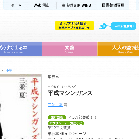
＞
小説
単行本
ヘイセイマシンガンズ
平成マシンガンズ
三並 夏
著
4.5万部突破！！
第42回文藝賞
単行本 46 ● 120ページ