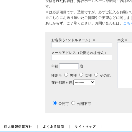
投稿された内容は、弊社ホームページや新聞・雑誌広
す。
※は必須項目です。恐縮ですが、必ずご記入をお願い
※こちらにお送り頂いたご質問やご要望などに関しま
あしからず、ご了承ください。お問い合わせは、
こち
お名前 (ハンドルネーム）※
本文※
メールアドレス（公開されません）
年齢
歳
性別※
男性
女性
その他
在住都道府県
公開可
公開不可