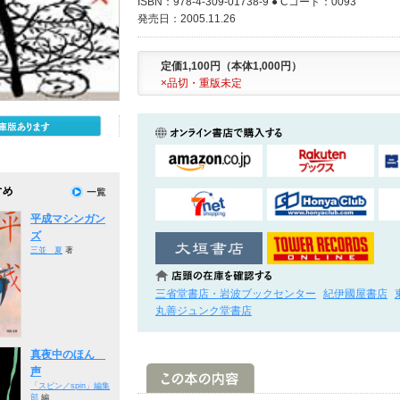
ISBN：978-4-309-01738-9 ● Cコード：0093
発売日：2005.11.26
定価1,100円（本体1,000円）
×品切・重版未定
平成マシンガン
ズ
三並 夏
著
三省堂書店・岩波ブックセンター
紀伊國屋書店
丸善ジュンク堂書店
真夜中のほん
声
「スピン／spin」編集
部
編