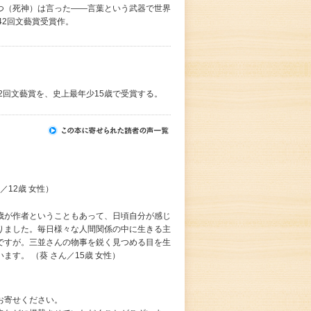
つ（死神）は言った――言葉という武器で世界
42回文藝賞受賞作。
42回文藝賞を、史上最年少15歳で受賞する。
／12歳 女性）
歳が作者ということもあって、日頃自分が感じ
りました。毎日様々な人間関係の中に生きる主
ですが。三並さんの物事を鋭く見つめる目を生
す。 （葵 さん／15歳 女性）
お寄せください。