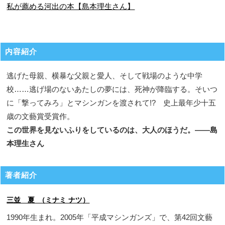
私が薦める河出の本【島本理生さん】
内容紹介
逃げた母親、横暴な父親と愛人、そして戦場のような中学
校……逃げ場のないあたしの夢には、死神が降臨する。そいつ
に「撃ってみろ」とマシンガンを渡されて!? 史上最年少十五
歳の文藝賞受賞作。
この世界を見ないふりをしているのは、大人のほうだ。——島
本理生さん
著者紹介
三並 夏 （ミナミ ナツ）
1990年生まれ。2005年「平成マシンガンズ」で、第42回文藝