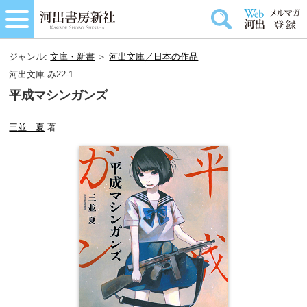
ジャンル:
文庫・新書
＞
河出文庫／日本の作品
河出文庫 み22-1
平成マシンガンズ
三並 夏
著