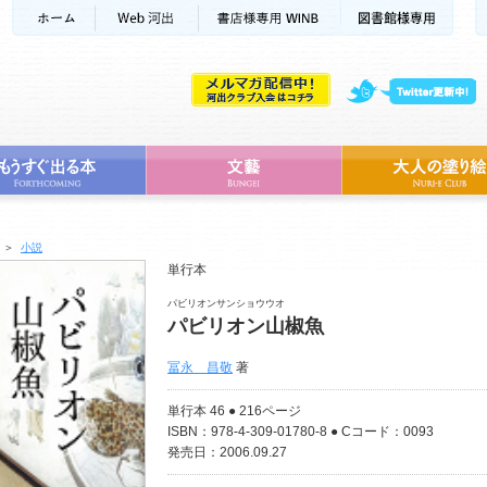
＞
小説
単行本
パビリオンサンショウウオ
パビリオン山椒魚
冨永 昌敬
著
単行本 46 ● 216ページ
ISBN：978-4-309-01780-8 ● Cコード：0093
発売日：2006.09.27