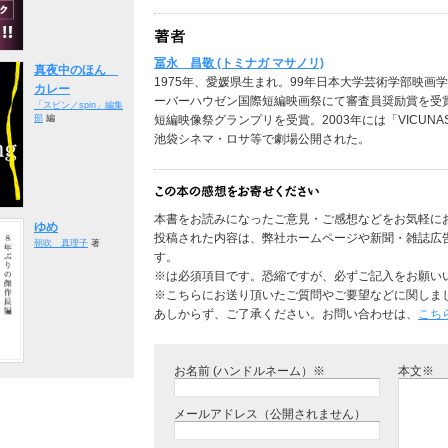
冨永 昌敬 (トミナガ マサノリ)
真夜中のほん
1975年、愛媛県生まれ。99年日本大学芸術学部映画学
カレー
ーバーハウゼン国際短編映画祭にて審査員奨励賞を受賞。「
「スピン／spin」編集
短編映像祭グランプリを受賞。2003年には「VICU
部
編
池袋シネマ・ロサ等で劇場公開された。
本書をお読みになったご意見・ご感想などをお気軽に
ゆめ
投稿された内容は、弊社ホームページや新聞・雑誌広
朝吹 真理子
著
す。
※は必須項目です。恐縮ですが、必ずご記入をお願い
※こちらにお送り頂いたご質問やご要望などに関しま
あしからず、ご了承ください。お問い合わせは、
こち
お名前 (ハンドルネーム）※
本文※
メールアドレス（公開されません）