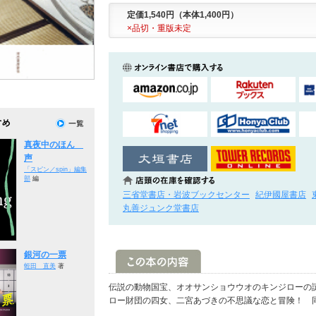
定価1,540円（本体1,400円）
×品切・重版未定
真夜中のほん
声
「スピン／spin」編集
部
編
三省堂書店・岩波ブックセンター
紀伊國屋書店
丸善ジュンク堂書店
銀河の一票
蛭田 直美
著
伝説の動物国宝、オオサンショウウオのキンジローの
ロー財団の四女、二宮あづきの不思議な恋と冒険！ 