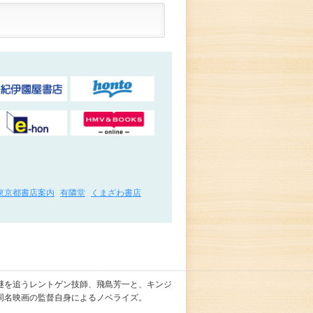
東京都書店案内
有隣堂
くまざわ書店
謎を追うレントゲン技師、飛島芳一と、キンジ
同名映画の監督自身によるノベライズ。