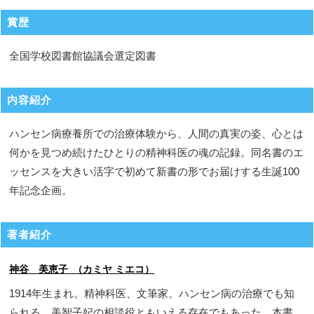
賞歴
全国学校図書館協議会選定図書
内容紹介
ハンセン病療養所での治療体験から、人間の真実の姿、心とは
何かを見つめ続けたひとりの精神科医の魂の記録。同名書のエ
ッセンスを大きい活字で初めて新書の形でお届けする生誕100
年記念企画。
著者紹介
神谷 美恵子 （カミヤ ミエコ）
1914年生まれ。精神科医、文筆家。ハンセン病の治療でも知
られる。美智子妃の相談役ともいえる存在でもあった。本書、