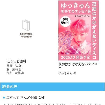
ほうっと珈琲
孤独はかけがえないディス
長田 弘 著
コ
森 茉莉 著
永井 荷風 著
ゆっきゅん 著
読者の声
こすもす さん／44歳 女性