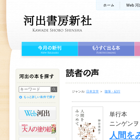
ジャンル:
日本文学
＞
随筆・紀行
単行本
ニンゲンヲ
人間を