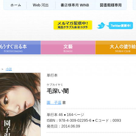
＞
小説
単行本
ケブカイヤミ
毛深い闇
園 子温
書
単行本 46 ● 164ページ
ISBN：978-4-309-02295-6 ● Cコード：0093
発売日：2014.06.09