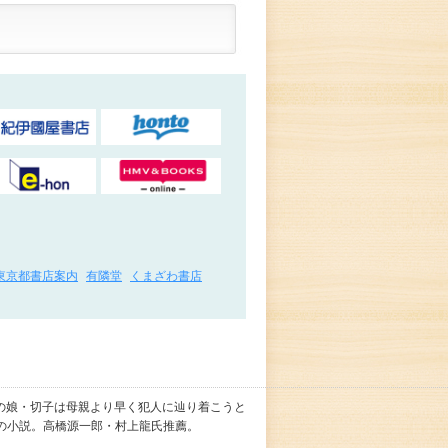
東京都書店案内
有隣堂
くまざわ書店
の娘・切子は母親より早く犯人に辿り着こうと
の小説。高橋源一郎・村上龍氏推薦。