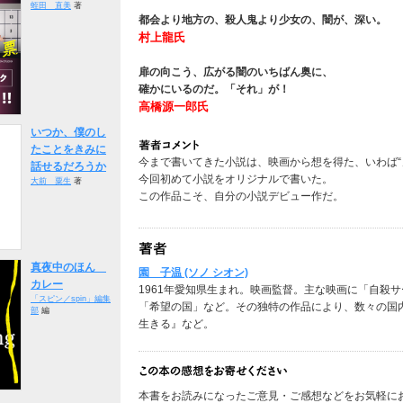
蛭田 直美
著
都会より地方の、殺人鬼より少女の、闇が、深い。
村上龍氏
扉の向こう、広がる闇のいちばん奥に、
確かにいるのだ。「それ」が！
高橋源一郎氏
いつか、僕のし
たことをきみに
今まで書いてきた小説は、映画から想を得た、いわば“
話せるだろうか
今回初めて小説をオリジナルで書いた。
大前 粟生
著
この作品こそ、自分の小説デビュー作だ。
真夜中のほん
園 子温 (ソノ シオン)
カレー
1961年愛知県生まれ。映画監督。主な映画に「自殺
「スピン／spin」編集
「希望の国」など。その独特の作品により、数々の国
部
編
生きる』など。
本書をお読みになったご意見・ご感想などをお気軽に