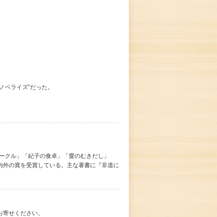
ノベライズ”だった。
サークル」「紀子の食卓」「愛のむきだし」
内外の賞を受賞している。主な著書に『非道に
お寄せください。