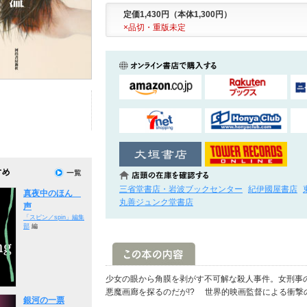
定価1,430円（本体1,300円）
×品切・重版未定
三省堂書店・岩波ブックセンター
紀伊國屋書店
真夜中のほん
丸善ジュンク堂書店
声
「スピン／spin」編集
部
編
少女の眼から角膜を剥がす不可解な殺人事件。女刑事
悪魔画廊を探るのだが!? 世界的映画監督による衝撃
銀河の一票