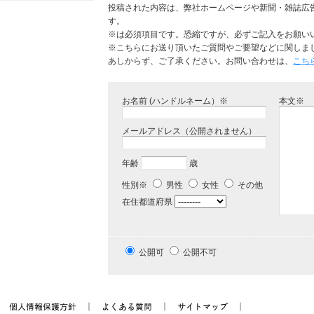
投稿された内容は、弊社ホームページや新聞・雑誌広
す。
※は必須項目です。恐縮ですが、必ずご記入をお願い
※こちらにお送り頂いたご質問やご要望などに関しま
あしからず、ご了承ください。お問い合わせは、
こち
お名前 (ハンドルネーム）※
本文※
メールアドレス（公開されません）
年齢
歳
性別※
男性
女性
その他
在住都道府県
公開可
公開不可