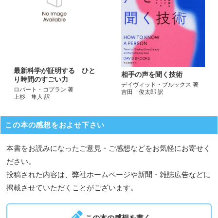
最新科学が証明する ひと
相手の声を聞く技術
り時間のすごい力
デイヴィッド・ブルックス 著
ロバート・コプラン 著
吉田 俊太郎 訳
上杉 隼人 訳
この本の感想をおよせ下さい
本書をお読みになったご意見・ご感想などをお気軽にお寄せく
ださい。
投稿された内容は、弊社ホームページや新聞・雑誌広告などに
掲載させていただくことがございます。
この本の感想を書く