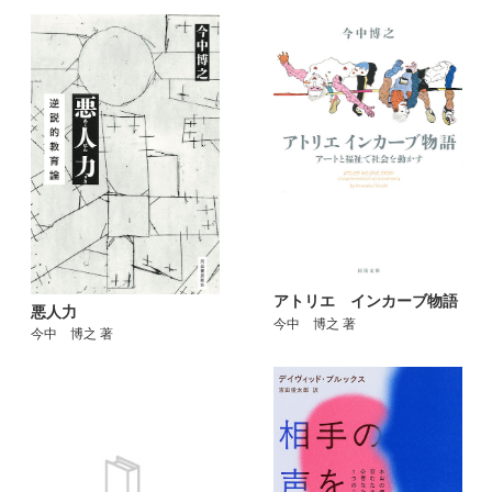
アトリエ インカーブ物語
悪人力
今中 博之 著
今中 博之 著