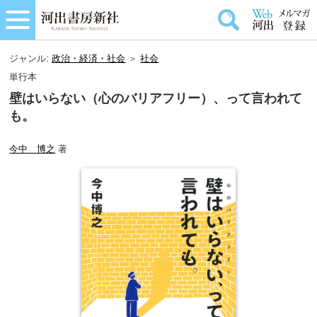
ジャンル:
政治・経済・社会
＞
社会
単行本
壁はいらない（心のバリアフリー）、って言われて
も。
今中 博之
著