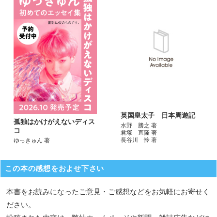
英国皇太子 日本周遊記
孤独はかけがえないディス
水野 勝之 著
コ
君塚 直隆 著
長谷川 怜 著
ゆっきゅん 著
この本の感想をおよせ下さい
本書をお読みになったご意見・ご感想などをお気軽にお寄せく
ださい。