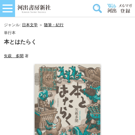
ジャンル:
日本文学
＞
随筆・紀行
単行本
本とはたらく
矢萩 多聞
著