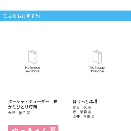
こちらもおすすめ
ターシャ・テューダー 豊
ほうっと珈琲
かなひとり時間
長田 弘 著
森 茉莉 著
食野 雅子 著
永井 荷風 著