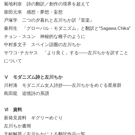
菊地利奈 詩の翻訳／創作の境界を超えて
柴田元幸 感想・夢想・妄想
戸塚学 二つの夕暮れと左川ちか訳『室楽』
秦邦生 「グローバル・モダニズム」と翻訳と“Sagawa Chika”
チョン・スユン 神秘的な種子のように
中村多文子 スペイン語圏の左川ちか
サワコ･ナカヤス 「より良く」する――左川ちかを訳すこと
について
Ⅴ モダニズム詩と左川ちか
川村湊 モダニズム女人詩抄――左川ちかをめぐる星座群
島田龍 追憶詩の系譜
Ⅵ 資料
新発見資料 ギグリーめぐり
左川ちか書簡
文献解題／左川ちかによる翻訳作品一覧