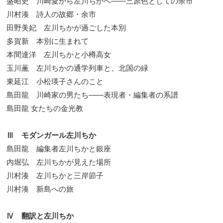
盛昭史 川崎愛から左川ちかへ――三原色としての余市
川村湊 詩人の故郷・余市
田野美妃 左川ちかが過ごした本別
多賀新 本別に生まれて
本間達洋 左川ちかと小樽高女
玉川薫 左川ちかの通学列車と、北国の緑
東延江 小松瑛子さんのこと
島田龍 川崎家の男たち――表現者・編集者の系譜
島田龍 女たちの金光教
Ⅲ モダンガール左川ちか
島田龍 編集者左川ちかと銀座
内堀弘 左川ちかが見えた場所
川村湊 左川ちかと三岸節子
川村湊 新島への旅
Ⅳ 翻訳と左川ちか