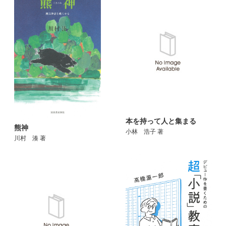
本を持って人と集まる
熊神
小林 浩子 著
川村 湊 著