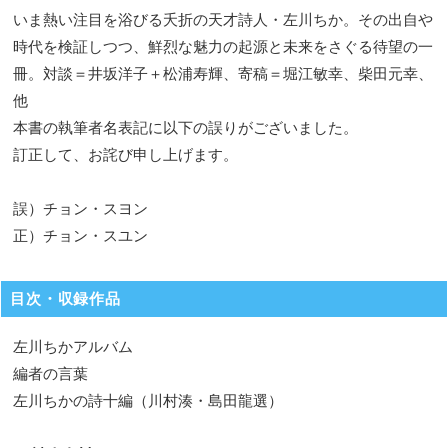
いま熱い注目を浴びる夭折の天才詩人・左川ちか。その出自や
時代を検証しつつ、鮮烈な魅力の起源と未来をさぐる待望の一
冊。対談＝井坂洋子＋松浦寿輝、寄稿＝堀江敏幸、柴田元幸、
他
本書の執筆者名表記に以下の誤りがございました。
訂正して、お詫び申し上げます。
誤）チョン・スヨン
正）チョン・スユン
目次・収録作品
左川ちかアルバム
編者の言葉
左川ちかの詩十編（川村湊・島田龍選）