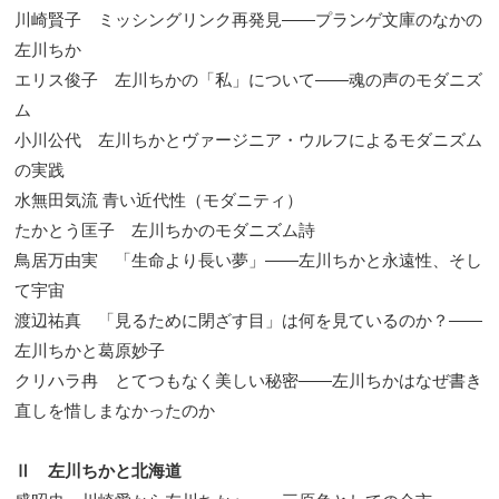
川崎賢子 ミッシングリンク再発見――プランゲ文庫のなかの
左川ちか
エリス俊子 左川ちかの「私」について――魂の声のモダニズ
ム
小川公代 左川ちかとヴァージニア・ウルフによるモダニズム
の実践
水無田気流 青い近代性（モダニティ）
たかとう匡子 左川ちかのモダニズム詩
鳥居万由実 「生命より長い夢」――左川ちかと永遠性、そし
て宇宙
渡辺祐真 「見るために閉ざす目」は何を見ているのか？――
左川ちかと葛原妙子
クリハラ冉 とてつもなく美しい秘密――左川ちかはなぜ書き
直しを惜しまなかったのか
Ⅱ 左川ちかと北海道