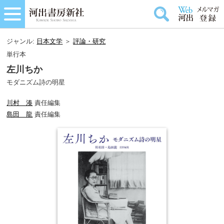
ジャンル:
日本文学
＞
評論・研究
単行本
左川ちか
モダニズム詩の明星
川村 湊
責任編集
島田 龍
責任編集