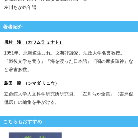
左川ちか略年譜
著者紹介
川村 湊 （カワムラ ミナト）
1951年、北海道生まれ。文芸評論家、法政大学名誉教授。
『戦後文学を問う』『海を渡った日本語』『闇の摩多羅神』な
ど著書多数。
島田 龍 （シマダ リュウ）
立命館大学人文科学研究所研究員。『左川ちか全集』（書肆侃
侃房）の編集を手がける。
こちらもおすすめ