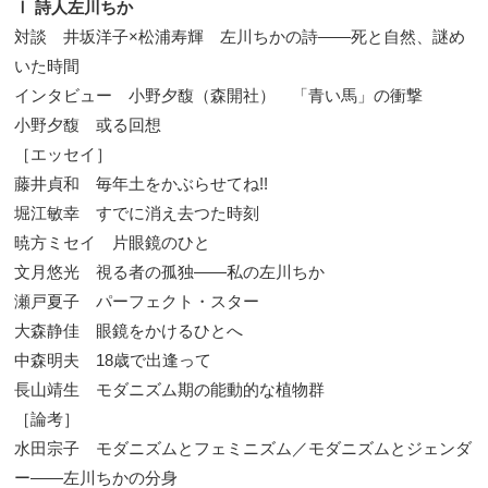
Ⅰ 詩人左川ちか
対談 井坂洋子×松浦寿輝 左川ちかの詩――死と自然、謎め
いた時間
インタビュー 小野夕馥（森開社） 「青い馬」の衝撃
小野夕馥 或る回想
［エッセイ］
藤井貞和 毎年土をかぶらせてね!!
堀江敏幸 すでに消え去つた時刻
暁方ミセイ 片眼鏡のひと
文月悠光 視る者の孤独――私の左川ちか
瀬戸夏子 パーフェクト・スター
大森静佳 眼鏡をかけるひとへ
中森明夫 18歳で出逢って
長山靖生 モダニズム期の能動的な植物群
［論考］
水田宗子 モダニズムとフェミニズム／モダニズムとジェンダ
ー――左川ちかの分身