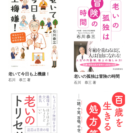
老いて今日も上機嫌！
老いの孤独は冒険の時間
石川 恭三 著
石川 恭三 著