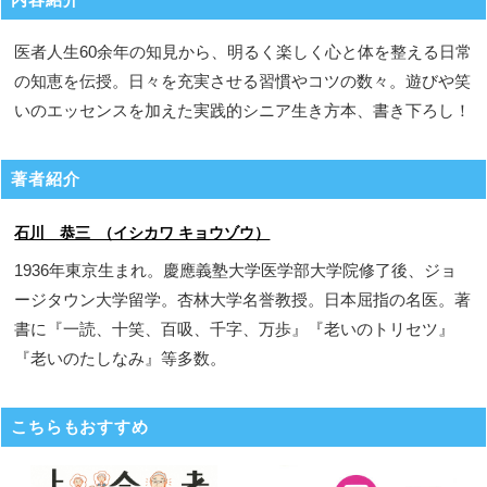
医者人生60余年の知見から、明るく楽しく心と体を整える日常
の知恵を伝授。日々を充実させる習慣やコツの数々。遊びや笑
いのエッセンスを加えた実践的シニア生き方本、書き下ろし！
著者紹介
石川 恭三 （イシカワ キョウゾウ）
1936年東京生まれ。慶應義塾大学医学部大学院修了後、ジョ
ージタウン大学留学。杏林大学名誉教授。日本屈指の名医。著
書に『一読、十笑、百吸、千字、万歩』『老いのトリセツ』
『老いのたしなみ』等多数。
こちらもおすすめ