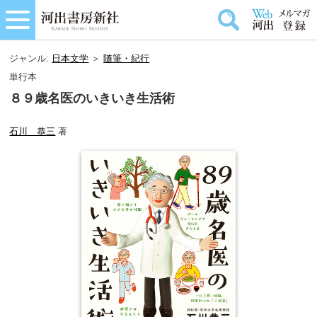
ジャンル:
日本文学
＞
随筆・紀行
単行本
８９歳名医のいきいき生活術
石川 恭三
著