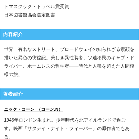
トマスクック・トラベル賞受賞
日本図書館協会選定図書
内容紹介
世界一有名なストリート、ブロードウェイの知られざる素顔を
描いた異色の彷徨記。美しき異性装者、ソ連移民のキャブ・ド
ライバー、ホームレスの哲学者――時代と人種を超えた人間模
様の旅。
著者紹介
ニック・コーン （コーン,N）
1946年ロンドン生まれ。少年時代を北アイルランドで過ご
す。映画「サタデイ・ナイト・フィーバー」の原作者でもあ
る。