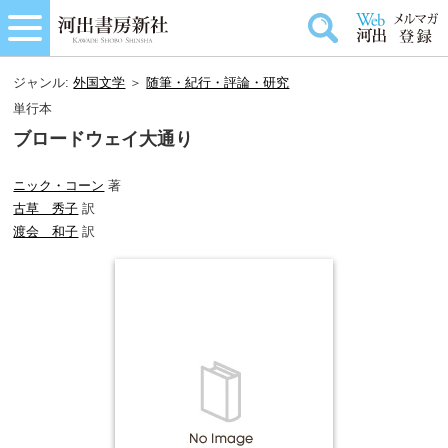
ジャンル:
外国文学
＞
随筆・紀行・評論・研究
単行本
ブロードウェイ大通り
ニック・コーン
著
古草 秀子
訳
渡会 和子
訳