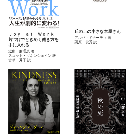
丘の上の小さな本屋さん
Ｊｏｙ ａｔ Ｗｏｒｋ
アルバ・ドナーティ 著
片づけでときめく働き方を
栗原 俊秀 訳
手に入れる
近藤 麻理恵 著
スコット・ソネンシェイン 著
古草 秀子 訳