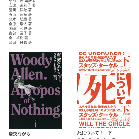
小沼 理 編著者
安達 茉莉子 著
荒川 洋治 著
石山 蓮華 著
頭木 弘樹 著
金原 瑞人 著
国崎 和也 著
古賀 及子 著
全 卓樹 著
武田 砂鉄 著
死について！ 下
唐突ながら