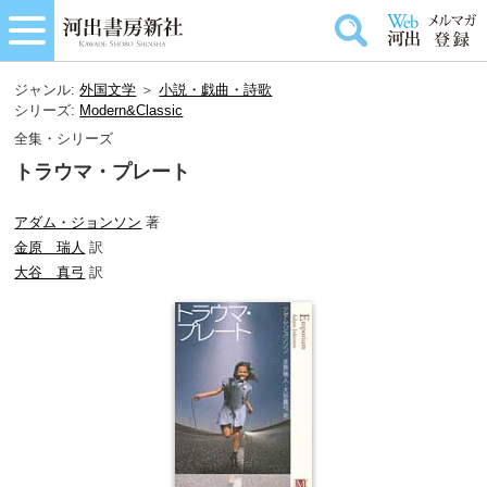
ジャンル:
外国文学
＞
小説・戯曲・詩歌
シリーズ:
Modern&Classic
全集・シリーズ
トラウマ・プレート
アダム・ジョンソン
著
金原 瑞人
訳
大谷 真弓
訳