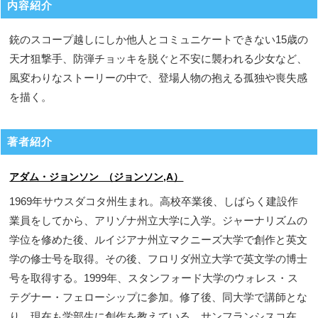
内容紹介
銃のスコープ越しにしか他人とコミュニケートできない15歳の
天才狙撃手、防弾チョッキを脱ぐと不安に襲われる少女など、
風変わりなストーリーの中で、登場人物の抱える孤独や喪失感
を描く。
著者紹介
アダム・ジョンソン （ジョンソン,A）
1969年サウスダコタ州生まれ。高校卒業後、しばらく建設作
業員をしてから、アリゾナ州立大学に入学。ジャーナリズムの
学位を修めた後、ルイジアナ州立マクニーズ大学で創作と英文
学の修士号を取得。その後、フロリダ州立大学で英文学の博士
号を取得する。1999年、スタンフォード大学のウォレス・ス
テグナー・フェローシップに参加。修了後、同大学で講師とな
り、現在も学部生に創作を教えている。サンフランシスコ在