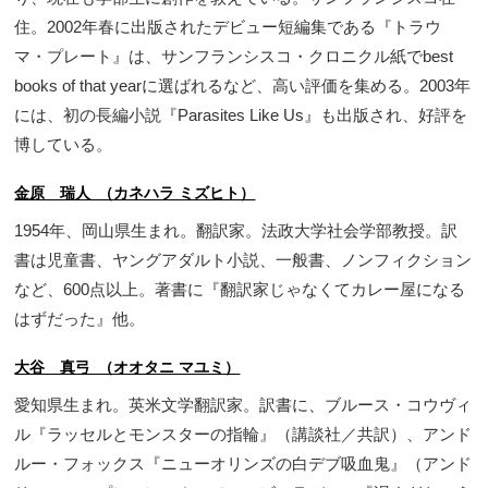
住。2002年春に出版されたデビュー短編集である『トラウ
マ・プレート』は、サンフランシスコ・クロニクル紙でbest
books of that yearに選ばれるなど、高い評価を集める。2003年
には、初の長編小説『Parasites Like Us』も出版され、好評を
博している。
金原 瑞人 （カネハラ ミズヒト）
1954年、岡山県生まれ。翻訳家。法政大学社会学部教授。訳
書は児童書、ヤングアダルト小説、一般書、ノンフィクション
など、600点以上。著書に『翻訳家じゃなくてカレー屋になる
はずだった』他。
大谷 真弓 （オオタニ マユミ）
愛知県生まれ。英米文学翻訳家。訳書に、ブルース・コウヴィ
ル『ラッセルとモンスターの指輪』（講談社／共訳）、アンド
ルー・フォックス『ニューオリンズの白デブ吸血鬼』（アンド