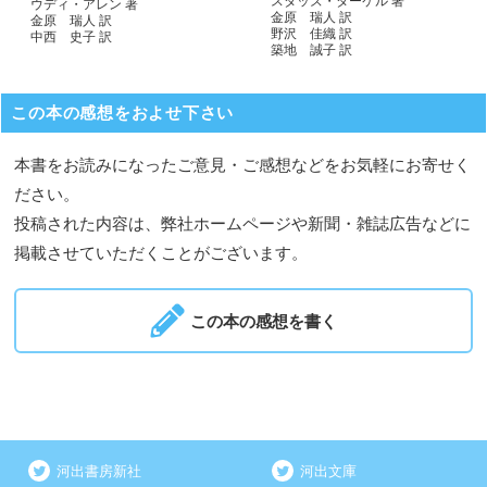
スタッズ・ターケル 著
ウディ・アレン 著
金原 瑞人 訳
金原 瑞人 訳
野沢 佳織 訳
中西 史子 訳
築地 誠子 訳
この本の感想をおよせ下さい
本書をお読みになったご意見・ご感想などをお気軽にお寄せく
ださい。
投稿された内容は、弊社ホームページや新聞・雑誌広告などに
掲載させていただくことがございます。
この本の感想を書く
河出書房新社
河出文庫