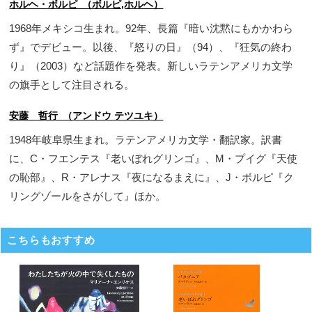
ホルヘ・ボルピ （ボルピ,ホルヘ）
1968年メキシコ生まれ。92年、長篇『暗い沈黙にもかかわら
ず』でデビュー。以後、『怒りの日』（94）、『狂気の終わ
り』（2003）など話題作を発表。新しいラテンアメリカ文学
の旗手として注目される。
安藤 哲行 （アンドウ テツユキ）
1948年岐阜県生まれ。ラテンアメリカ文学・翻訳家。訳書
に、C・フエンテス『老いぼれグリンゴ』、M・プイグ『天使
の恥部』、R・アレナス『夜になるまえに』、J・ボルピ『ク
リングゾールをさがして』ほか。
こちらもおすすめ