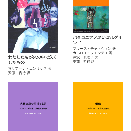
パタゴニア／老いぼれグリ
ンゴ
ブルース・チャトウィン 著
カルロス・フエンテス 著
わたしたちが火の中で失く
芹沢 真理子 訳
安藤 哲行 訳
したもの
マリアーナ・エンリケス 著
安藤 哲行 訳