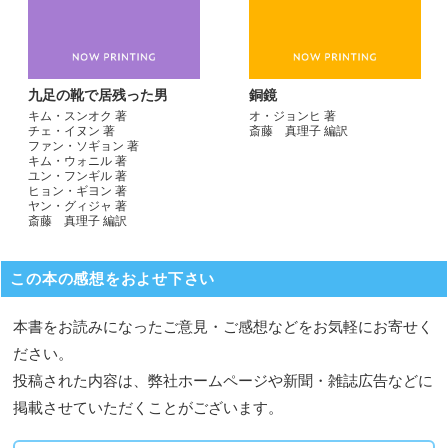
九足の靴で居残った男
銅鏡
キム・スンオク 著
オ・ジョンヒ 著
チェ・イヌン 著
斎藤 真理子 編訳
ファン・ソギョン 著
キム・ウォニル 著
ユン・フンギル 著
ヒョン・ギヨン 著
ヤン・グィジャ 著
斎藤 真理子 編訳
この本の感想をおよせ下さい
本書をお読みになったご意見・ご感想などをお気軽にお寄せく
ださい。
投稿された内容は、弊社ホームページや新聞・雑誌広告などに
掲載させていただくことがございます。