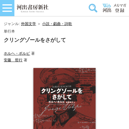
ジャンル:
外国文学
＞
小説・戯曲・詩歌
単行本
クリングゾールをさがして
ホルヘ・ボルピ
著
安藤 哲行
著