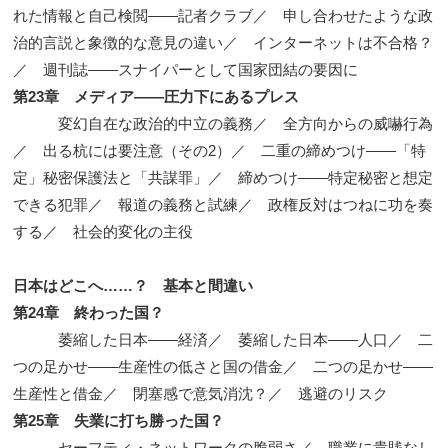
れた情報と自己検閲——記者クラブ／ 申し合わせたような政
治的言説と象徴的な意見の違い／ インターネットは不合格？
／ 週刊誌——スナイパーとして国家団結の要因に
第23章 メディア——圧力下にあるプレス
変幻自在な政治的中立の義務／ 全方向からの威嚇行為
／ 出る杭には要注意（その2）／ 二重の締めつけ——「特
定」秘密保護法と「共謀罪」／ 締めつけ——特定秘密と想定
できる犯罪／ 報道の義務と試練／ 政権反対はつねに功を奏
する／ 社会的変化の主役
日本はどこへ……？ 基本と間違い
第24章 終わった国？
萎縮した日本——経済／ 萎縮した日本——人口／ 二
つの足かせ——生産性の低さと国の借金／ 二つの足かせ——
生産性と借金／ 閉塞感で意気消沈？／ 逃避のリスク
第25章 失業に打ち勝った国？
セーフティ・ネットワークの脆弱さ／ 職業に貴賎なし