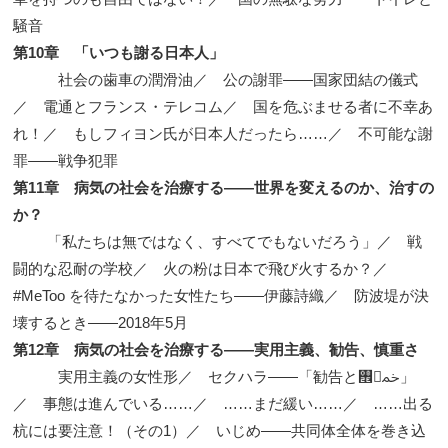
騒音
第10章 「いつも謝る日本人」
社会の歯車の潤滑油／ 公の謝罪——国家団結の儀式
／ 電通とフランス・テレコム／ 国を危ぶませる者に不幸あ
れ！／ もしフィヨン氏が日本人だったら……／ 不可能な謝
罪——戦争犯罪
第11章 病気の社会を治療する——世界を変えるのか、治すの
か？
「私たちは無ではなく、すべてでもないだろう」／ 戦
闘的な忍耐の学校／ 火の粉は日本で飛び火するか？／
#MeToo を待たなかった女性たち——伊藤詩織／ 防波堤が決
壊するとき——2018年5月
第12章 病気の社会を治療する——実用主義、勧告、慎重さ
実用主義の女性形／ セクハラ——「勧告と࠮ﲬ」
／ 事態は進んでいる……／ ……まだ緩い……／ ……出る
杭には要注意！（その1）／ いじめ——共同体全体を巻き込