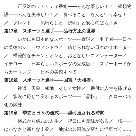
正反対のリアリティ番組——みんな優しい！／ 麺類物
語——みんな美味しい！／ 食べること、なんという幸せ！
／ タレント——気晴らしと「説明」と安心のばらまき
第17章 スポーツと選手——品行方正の世界
いかにも日本的なスポーツ——野球／ 甲子園——日本
の美徳のショーウィンドウ／ 信じられない日本のサポーター
／ 模範的なチャンピオンと、おとなしいコメンテーター／
イチロー——日本らしいスポーツの完成版／ スノーボードか
らカーリング——日本の美徳すべて
第18章 スポーツと選手——国宝「大相撲」
神道、天皇、領地、そして女性／ 番付に人生を捧げる
／ 状況に応じて変わるスポーツ——「品格」／ グローバル
化の試練
第19章 季節と日々の儀式——繰り返される時間
儀式から儀式の人生／ 祝日にも意味がある／ 桜——
はかなさと新たな出発／ 地域の共同体が新たに活気づく……