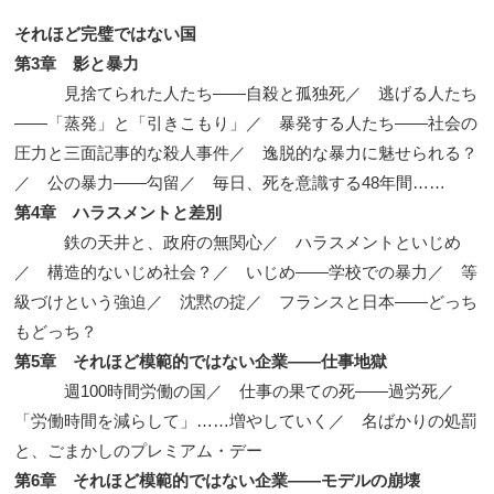
それほど完璧ではない国
第3章 影と暴力
見捨てられた人たち——自殺と孤独死／ 逃げる人たち
——「蒸発」と「引きこもり」／ 暴発する人たち——社会の
圧力と三面記事的な殺人事件／ 逸脱的な暴力に魅せられる？
／ 公の暴力——勾留／ 毎日、死を意識する48年間……
第4章 ハラスメントと差別
鉄の天井と、政府の無関心／ ハラスメントといじめ
／ 構造的ないじめ社会？／ いじめ——学校での暴力／ 等
級づけという強迫／ 沈黙の掟／ フランスと日本——どっち
もどっち？
第5章 それほど模範的ではない企業——仕事地獄
週100時間労働の国／ 仕事の果ての死——過労死／
「労働時間を減らして」……増やしていく／ 名ばかりの処罰
と、ごまかしのプレミアム・デー
第6章 それほど模範的ではない企業——モデルの崩壊