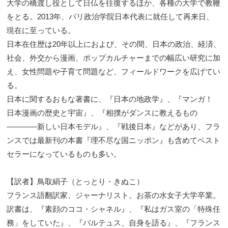
大学の橋渡し役として日仏を往復するほか、各種の大学で教鞭
をとる。2013年、パリ政治学院日本代表に就任して再来日、
現在に至っている。
日本在住歴は20年以上におよび、その間、日本の政治、経済、
社会、外交から漫画、ポップカルチャーまでの幅広い研究に加
え、女性問題や子育て問題など、フィールドワークを広げてい
る。
日本に関するおもな著書に、『日本の地政学』、『マンガ！
日本漫画の歴史と宇宙』、『相撲がダンスに教えるもの
————新しい日本モデル』、『戦後日本』などがあり、フラ
ンスでは最新刊の本書『理不尽な国ニッポン』も含めてベスト
セラーになっているものも多い。
【訳者】鳥取絹子（とっとり・きぬこ）
フランス語翻訳家、ジャーナリスト。お茶の水女子大学卒業。
訳書は、『素顔のココ・シャネル』、『私はガス室の「特殊任
務」をしていた』、『バルテュス、自身を語る』、『フランス