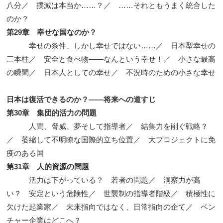
八分／ 撲滅は本当か……？／ ……それともうまく統合した
のか？
第29章 幸せな国なのか？
幸せの条件、しかし幸せではない……／ 日本型幸せの
三本柱／ 安全と食べ物——なんという幸せ！／ 小さな最高
の瞬間／ 日本人としての幸せ／ 不況時のための小さな幸せ
日本は復活できるのか？——将来への道すじ
第30章 集団的活力の問題
人間、脅威、夢そして指導者／ 結集力を削ぐ戦略？
／ 萎縮して不明瞭な国際的立ち位置／ 大プロジェクトに免
疫のある国
第31章 人的資源の問題
活力は下がっている？ 若者の問題／ 洞察力が高
い？ 安定という危険性／ 世襲制の指導者階級／ 積極性に
欠けた起業家／ 未来指向ではなく、日常指向の企て／ ベン
チャー企業はどこへ？