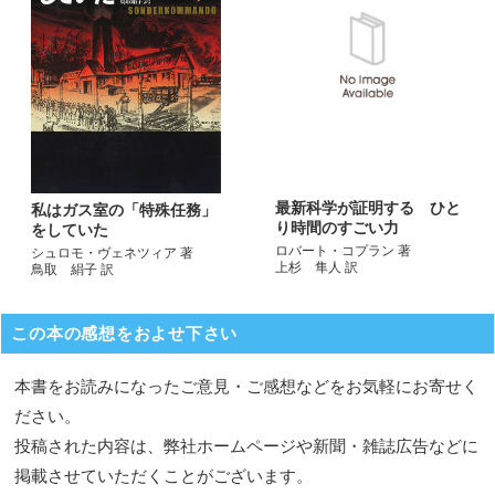
最新科学が証明する ひと
私はガス室の「特殊任務」
り時間のすごい力
をしていた
ロバート・コプラン 著
シュロモ・ヴェネツィア 著
上杉 隼人 訳
鳥取 絹子 訳
この本の感想をおよせ下さい
本書をお読みになったご意見・ご感想などをお気軽にお寄せく
ださい。
投稿された内容は、弊社ホームページや新聞・雑誌広告などに
掲載させていただくことがございます。