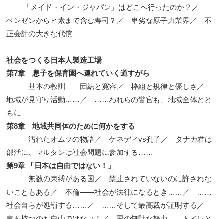
「メイド・イン・ジャパン」はどこへ行ったのか？／
ベンゼンからヒ素まで含む寿司？／ 卑劣な原子力業界／ 不
正会計の大きな代償
社会をつくる日本人製造工場
第7章 息子を保育園へ連れていく道すがら
基本の教訓——団結と寛容／ 枠組と規律と優しさ／
地域が見守り活動……／ ……われらの警官も、地域全体とと
もに
第8章 地域共同体のために何かをする
汚れたオムツの物語／ ケネディvs孔子／ タナカ君は
部活に、マルタンは社会問題に参加する……
第9章 「日本は自由ではない！」
無数の束縛がある国／ 禁止されていないのに許されな
いこともある／ 不倫——社会が法律になるとき……／ ……
社会自らが処罰する……／ ……そして最高裁が証明する／
車を持つのも自由ではない！／ 国の無駄な努力——トイレと