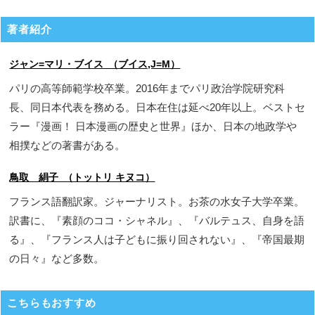
著者紹介
ジャン=マリ・ブイス （ブイス,J=M）
パリの高等師範学校卒業。2016年までパリ政治学院研究科
長、同日本代表を務める。日本在住は延べ20年以上。ベストセ
ラー『漫画！ 日本漫画の歴史と世界』ほか、日本の地政学や
相撲などの著書がある。
鳥取 絹子 （トットリ キヌコ）
フランス語翻訳家。ジャーナリスト。お茶の水女子大学卒業。
訳書に、『素顔のココ・シャネル』、『バルテュス、自身を語
る』、『フランス人は子どもに振り回されない』、『帝国最期
の日々』など多数。
こちらもおすすめ