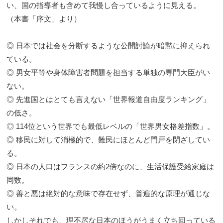
い、国の指導者も含めて我慢し合っているように見える。
（本書「序文」より）
◎ 日本では社会を分断するような公開討論が暗黙に抑えられ
ている。
◎ 男女平等や身体障害者問題を担当する単独の専門大臣がい
ない。
◎ 先進国とはとても言えない「世界報道自由度ランキング」
の低さ。
◎ 114位という世界でも最低レベルの「世界男女格差指数」。
◎ 移民に対して消極的で、難民にほとんど門戸を閉ざしてい
る。
◎ 日本の人口はフランスの約2倍なのに、生活保護受給家庭は
同数。
◎ 善と悪は絶対的な意味で存在せず、普遍的な原理が通じな
い。
しかしそれでも、理不尽な日本のほうがうまく立ち回っている