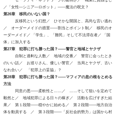
／「女性—シニア—ロボット」——魔法の呪文？
第26章 移民のいない国？
反移民という幻想／ ひそかな開国と、高尚な言い逃れ
／ オーダーメイドの措置——割当とポイント制／ 移民のオ
ーダーメイド／ 「学生」、「難民」そして不法滞在者／ 「国
体」に加入する
第27章 犯罪に打ち勝った国？——警官と地域とヤクザ
自制と過剰な人数／ 地域の交番／ 警官に会ったとき
のいい話／ お巡りさん、優しい警官／ 当局とヤクザ、古い
なれ合い／ 「犯罪上の妥協」？
第28章 犯罪に打ち勝った国？——マフィアの息の根をとめる
方法
同意の悪——柔軟性と……／ ……そして狙いを定めて
毅然と／ 地域犯罪による日々の稼ぎ／ 活動を広げすぎた結
果／ 第１段階——穏やかに始める／ 第２段階——地方自治
体を動員する ／ 第３段階——「反社会的勢力」は国から村