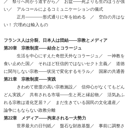
／ 祭りへ向かう道すがら／ お盆——死よりも生のほうが強
い／ アルコールによるコミュニケーションの儀式
正月————形式通りに年を始める ／ 空白の月はな
い！ 穴埋めは輸入もの
フランス人は分裂、日本人は団結——宗教とメディア
第20章 宗教制度——結合とコラージュ
生活を中心にすえた奇想天外なコラージュ／ 一神教を
食い止めた国／ それほど狂信的ではないセクト主義／ 道徳
に関与しない宗教——状況で変化するモラル／ 国家の共通善
第21章 宗教制度——実践
きわめて密度の高い宗教施設／ 信仰心がなくてもどん
どん実践／ 共有される市場——生と死と縁起物／ 活気あふ
れる宗教は道化芝居？／ まだ生きている国民の文化遺産／
論争にもならない政教分離
第22章 メディア——拘束される一大勢力
世界最大の日刊紙／ 盤石な財政基盤／ 事前に調整さ