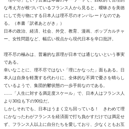
な考え方が根づいているフランス人から見ると、曖昧さを美徳
にして売り物にする日本人は理不尽のオンパレードなのであ
る。（本書「訳者あとがき」）
日本の政治、経済、社会、外交、教育、漫画、ポップカルチャ
ー、女性問題など、幅広い視点から現代日本を辛口批評。
理不尽の極みは、普遍的な原理が日本では通じないという事実
である。
幸いなことに、理不尽ではない「理にかなった」面もある。日
本人は自身を軽蔑する代わりに、全体的な不満で憂さを晴らし
ているようで、集団的鬱状態の一歩手前なのである。
……「人生に対する満足度スケール」で、日本人はフランス人
より30位も下の90位だ。
しかしそれでも、日本はうまく立ち回っている！ きわめて理
にかなったわがフランスを経済面で打ち負かすだけでは満足せ
ず、フランス人以上に自分たちを愛しており、少なくともお互