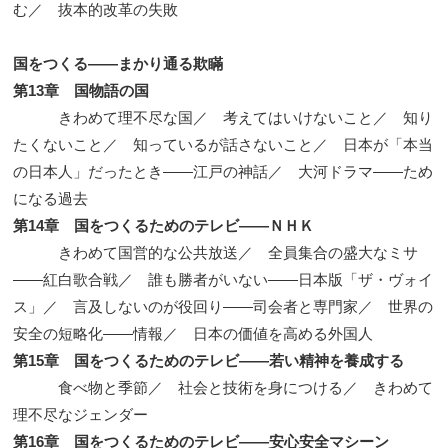
む／ 抜本的改革の失敗
国をつくる——まかり通る欺瞞
第13章 国物語の国
きわめて理不尽な国／ 考えてはいけないこと／ 知り
たくないこと／ 知っているが話さないこと／ 日本が「本当
の日本人」だったとき——江戸の神話／ 大河ドラマ——ため
になる過去
第14章 国をつくるためのテレビ——ＮＨＫ
きわめて国営的な公共放送／ 全員集合の盛大なミサ
——紅白歌合戦／ 誰も勝者がいない——日本版「ザ・ヴォイ
ス」／ 言及しないのが役回り——司会者と専門家／ 世界の
安全の短略化——情報／ 日本の価値を高める外国人
第15章 国をつくるためのテレビ——若い精神を養成する
食べ物と季節／ 社会と技術を身につける／ きわめて
理不尽なジェンダー
第16章 国をつくるためのテレビ——安心安全マシーン