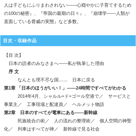
人は子どもにふりまわされない——心穏やかに子育てするため
の100の秘密』、『帝国の最期の日々』、『崩壊学——人類が
直面している脅威の実態』など多数。
目次・収録作品
【目 次】
日本の読者のみなさまへ——私が執筆した理由
序 文
なんとも理不尽な国…… 日本に戻る
第1章 「日本のほうがいい！」——24時間ですべてがわかる
2014年4月、シャルル=ド=ゴール空港で／ サービスと
事業主／ 工事現場と配達員／ ヘルメット物語
第2章 日本のすべてが電車にある——新幹線
民族統合の術／ 人の流れの整理術／ 個人空間の神聖
化／ 列車はすべてが禅／ 新幹線で見る社会