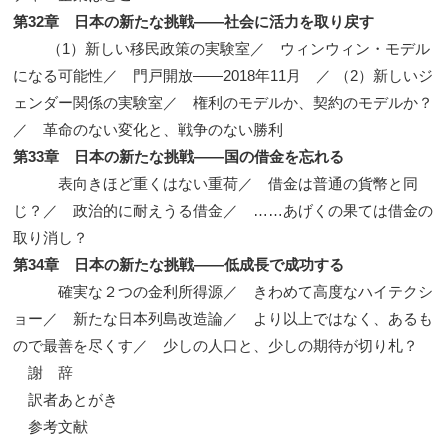
第32章 日本の新たな挑戦——社会に活力を取り戻す
（1）新しい移民政策の実験室／ ウィンウィン・モデル
になる可能性／ 門戸開放——2018年11月 ／ （2）新しいジ
ェンダー関係の実験室／ 権利のモデルか、契約のモデルか？
／ 革命のない変化と、戦争のない勝利
第33章 日本の新たな挑戦——国の借金を忘れる
表向きほど重くはない重荷／ 借金は普通の貨幣と同
じ？／ 政治的に耐えうる借金／ ……あげくの果ては借金の
取り消し？
第34章 日本の新たな挑戦——低成長で成功する
確実な２つの金利所得源／ きわめて高度なハイテクシ
ョー／ 新たな日本列島改造論／ より以上ではなく、あるも
ので最善を尽くす／ 少しの人口と、少しの期待が切り札？
謝 辞
訳者あとがき
参考文献