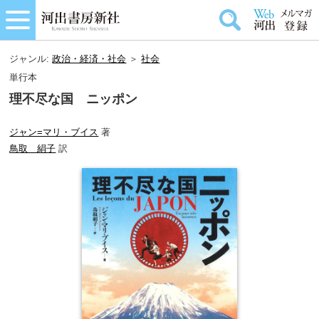
ジャンル:
政治・経済・社会
＞
社会
単行本
理不尽な国 ニッポン
ジャン=マリ・ブイス
著
鳥取 絹子
訳