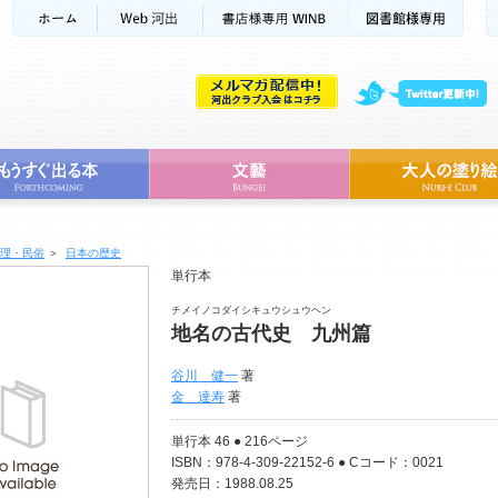
理・民俗
＞
日本の歴史
単行本
チメイノコダイシキュウシュウヘン
地名の古代史 九州篇
谷川 健一
著
金 達寿
著
単行本 46 ● 216ページ
ISBN：978-4-309-22152-6 ● Cコード：0021
発売日：1988.08.25