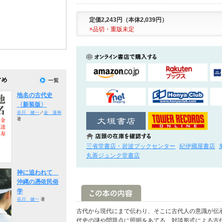
定価2,243円（本体2,039円）
×品切・重版未定
地名の古代史
〈新装版〉
谷川 健一
／
金 達寿
著
三省堂書店・岩波ブックセンター
紀伊國屋書店
丸善ジュンク堂書店
神に追われて
沖縄の憑依民俗
学
谷川 健一
著
古代から現代にまで伝わり、そこに古代人の意識が伝
代史の謎や問題点に照明をあてる、対談形式による古