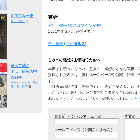
四天王寺の鷹
谷川 健一
著
谷川 健一 (タニガワ ケンイチ)
1921年生まれ。民俗学者。
金 達寿 (キム タルス)
敢へて消さ
本書をお読みになったご意見・ご感想などをお気軽に
ず… 日記の中
投稿された内容は、弊社ホームページや新聞・雑誌広
の戦争
す。
ＮＨＫスペシャル取材
※は必須項目です。恐縮ですが、必ずご記入をお願い
班・横井秀信
著
※こちらにお送り頂いたご質問やご要望などに関しま
あしからず、ご了承ください。お問い合わせは、
こち
お名前 (ハンドルネーム）※
本文※
メールアドレス（公開されません）