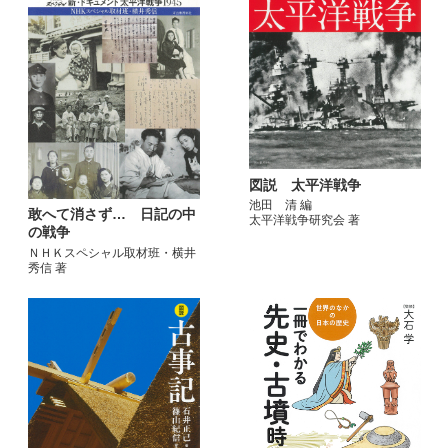
図説 太平洋戦争
池田 清 編
敢へて消さず… 日記の中
太平洋戦争研究会 著
の戦争
ＮＨＫスペシャル取材班・横井
秀信 著