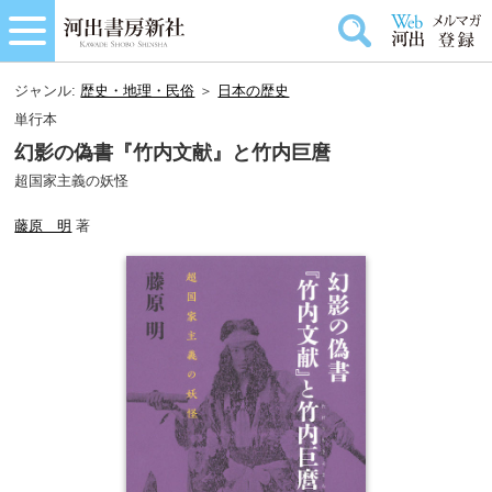
ジャンル:
歴史・地理・民俗
＞
日本の歴史
単行本
幻影の偽書『竹内文献』と竹内巨麿
超国家主義の妖怪
藤原 明
著