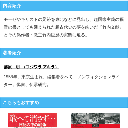
内容紹介
モーゼやキリストの足跡を東北などに見出し、超国家主義の福
音の書としても迎えられた超古代史の夢を紡いだ『竹内文献』
とその偽作者・教主竹内巨麿の実態に迫る。
著者紹介
藤原 明 （フジワラ アキラ）
1958年、東京生まれ。編集者をへて、ノンフィクションライ
ター。偽書、伝承研究。
こちらもおすすめ