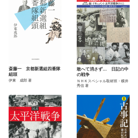
斎藤一 京都新選組四番隊
敢へて消さず… 日記の中
組頭
の戦争
伊東 成郎 著
ＮＨＫスペシャル取材班・横井
秀信 著