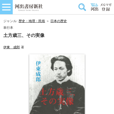
ジャンル:
歴史・地理・民俗
＞
日本の歴史
単行本
土方歳三、その実像
伊東 成郎
著