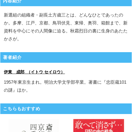
内容紹介
新選組の組織者・副長土方歳三とは、どんなひとであったの
か。多摩、江戸、京都、鳥羽伏見、東帰、奥羽、箱館まで、新
資料を中心にその人間像に迫る。秋霜烈日の裏に生身のあたた
かさが。
著者紹介
伊東 成郎 （イトウ セイロウ）
1957年東京生まれ。明治大学文学部卒業。著書に『忠臣蔵101
の謎』ほか。
こちらもおすすめ