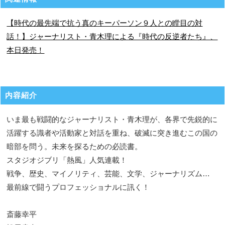
【時代の最先端で抗う真のキーパーソン９人との瞠目の対
話！】ジャーナリスト・青木理による『時代の反逆者たち』、
本日発売！
内容紹介
いま最も戦闘的なジャーナリスト・青木理が、各界で先鋭的に
活躍する識者や活動家と対話を重ね、破滅に突き進むこの国の
暗部を問う。未来を探るための必読書。
スタジオジブリ「熱風」人気連載！
戦争、歴史、マイノリティ、芸能、文学、ジャーナリズム…
最前線で闘うプロフェッショナルに訊く！
斎藤幸平