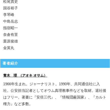
松尾貴史
国谷裕子
李琴峰
中島岳志
指宿昭一
奈倉有里
栗原俊雄
金英丸
著者紹介
青木 理 （アオキ オサム）
1966年生まれ。ジャーナリスト。1990年、共同通信社に入
社。公安担当記者としてオウム真理教事件などを取材。退社後
はフリー。著書に『安倍三代』、『情報隠蔽国家』、『カルト
権力』など多数。