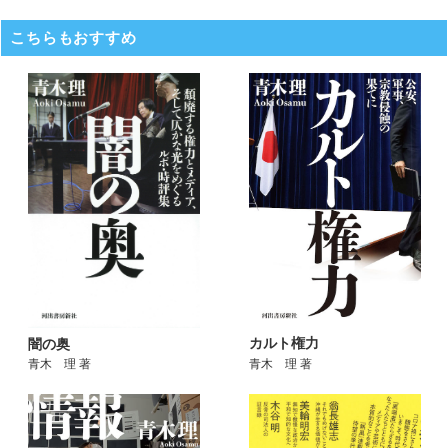
こちらもおすすめ
カルト権力
闇の奥
青木 理 著
青木 理 著