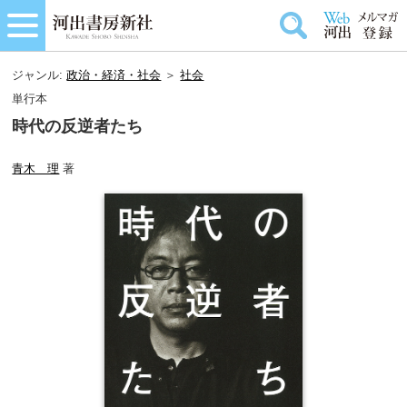
ジャンル:
政治・経済・社会
＞
社会
単行本
時代の反逆者たち
青木 理
著