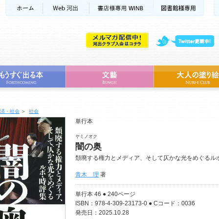
済・社会
＞
社会
単行本
ヤミノオク
闇の奥
頽廃する権力とメディア、そして仄かな光をめぐるル
青木 理
著
単行本 46 ● 240ページ
ISBN：978-4-309-23173-0 ● Cコード：0036
発売日：2025.10.28