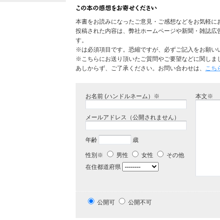
本書をお読みになったご意見・ご感想などをお気軽に
投稿された内容は、弊社ホームページや新聞・雑誌広
す。
※は必須項目です。恐縮ですが、必ずご記入をお願い
※こちらにお送り頂いたご質問やご要望などに関しま
あしからず、ご了承ください。お問い合わせは、
こち
お名前 (ハンドルネーム）※
本文※
メールアドレス（公開されません）
年齢
歳
性別※
男性
女性
その他
在住都道府県
公開可
公開不可