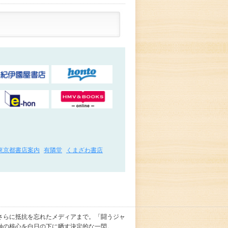
東京都書店案内
有隣堂
くまざわ書店
さらに抵抗を忘れたメディアまで。「闘うジャ
蝕の核心を白日の下に晒す決定的な一閃。