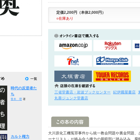
定価2,200円（本体2,000円）
○在庫あり
時代の反逆者た
三省堂書店・岩波ブックセンター
紀伊國屋書店
ち
丸善ジュンク堂書店
青木 理
著
大川原化工機冤罪事件から統一教会問題や裏金問題、
カルト権力
ーナリスト」が絡み合う権力の最暗部に踏み込み、腐