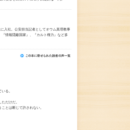
信社に入社。公安担当記者としてオウム真理教事
、『情報隠蔽国家』、『カルト権力』など多
ている。
しただけだ。
うことは断じて許されない。