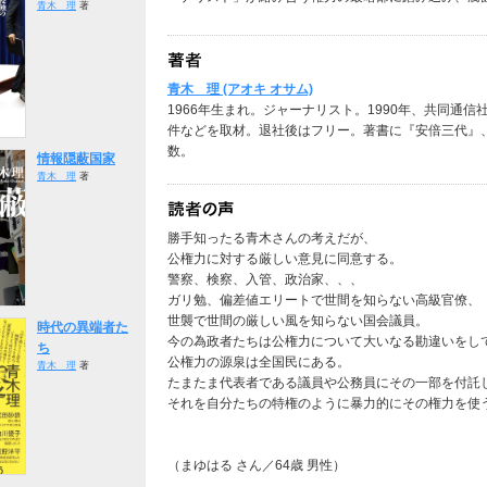
青木 理
著
青木 理 (アオキ オサム)
1966年生まれ。ジャーナリスト。1990年、共同通
件などを取材。退社後はフリー。著書に『安倍三代』
数。
情報隠蔽国家
青木 理
著
勝手知ったる青木さんの考えだが、
公権力に対する厳しい意見に同意する。
警察、検察、入管、政治家、、、
ガリ勉、偏差値エリートで世間を知らない高級官僚、
世襲で世間の厳しい風を知らない国会議員。
時代の異端者た
今の為政者たちは公権力について大いなる勘違いをし
ち
公権力の源泉は全国民にある。
青木 理
著
たまたま代表者である議員や公務員にその一部を付託
それを自分たちの特権のように暴力的にその権力を使
（まゆはる さん／64歳 男性）