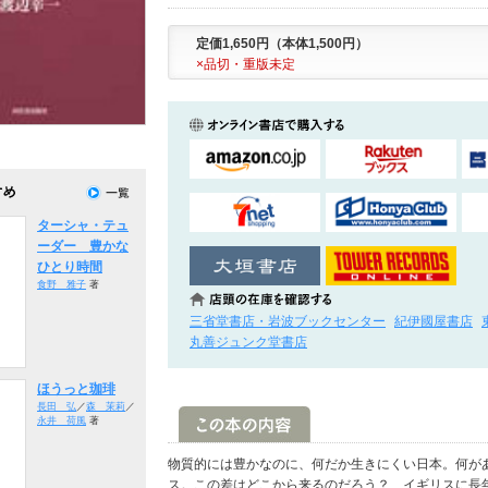
定価1,650円（本体1,500円）
×品切・重版未定
ターシャ・テュ
ーダー 豊かな
ひとり時間
食野 雅子
著
三省堂書店・岩波ブックセンター
紀伊國屋書店
丸善ジュンク堂書店
ほうっと珈琲
長田 弘
／
森 茉莉
／
永井 荷風
著
物質的には豊かなのに、何だか生きにくい日本。何が
ス。この差はどこから来るのだろう？ イギリスに長