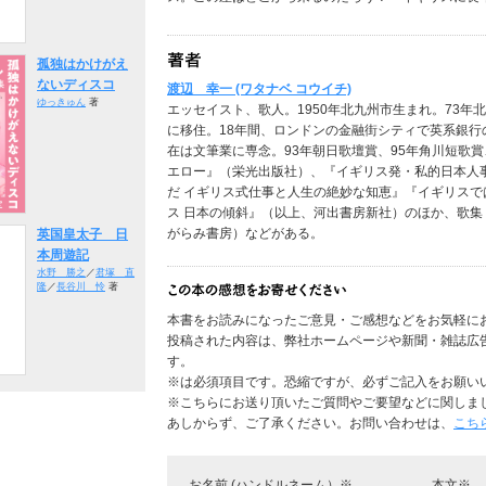
孤独はかけがえ
ないディスコ
渡辺 幸一 (ワタナベ コウイチ)
ゆっきゅん
著
エッセイスト、歌人。1950年北九州市生まれ。73年
に移住。18年間、ロンドンの金融街シティで英系銀
在は文筆業に専念。93年朝日歌壇賞、95年角川短歌
エロー』（栄光出版社）、『イギリス発・私的日本人
だ イギリス式仕事と人生の絶妙な知恵』『イギリス
ス 日本の傾斜』（以上、河出書房新社）のほか、歌
がらみ書房）などがある。
英国皇太子 日
本周遊記
水野 勝之
／
君塚 直
隆
／
長谷川 怜
著
本書をお読みになったご意見・ご感想などをお気軽に
投稿された内容は、弊社ホームページや新聞・雑誌広
す。
※は必須項目です。恐縮ですが、必ずご記入をお願い
※こちらにお送り頂いたご質問やご要望などに関しま
あしからず、ご了承ください。お問い合わせは、
こち
お名前 (ハンドルネーム）※
本文※