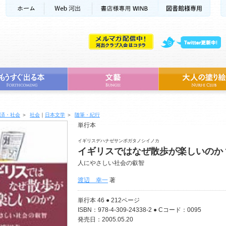
済・社会
＞
社会
｜
日本文学
＞
随筆・紀行
単行本
イギリスデハナゼサンポガタノシイノカ
イギリスではなぜ散歩が楽しいのか
人にやさしい社会の叡智
渡辺 幸一
著
単行本 46 ● 212ページ
ISBN：978-4-309-24338-2 ● Cコード：0095
発売日：2005.05.20