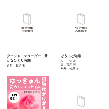
ターシャ・テューダー 豊
ほうっと珈琲
かなひとり時間
長田 弘 著
森 茉莉 著
食野 雅子 著
永井 荷風 著