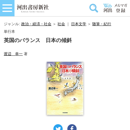
ジャンル:
政治・経済・社会
＞
社会
｜
日本文学
＞
随筆・紀行
単行本
英国のバランス 日本の傾斜
渡辺 幸一
著