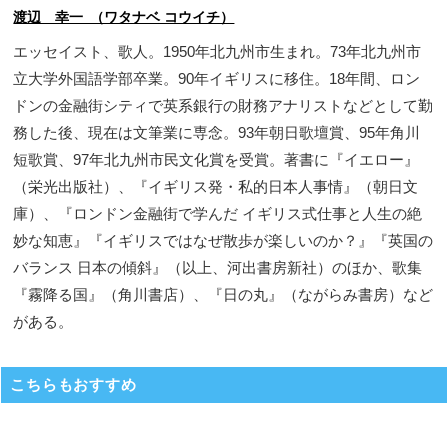
渡辺 幸一 （ワタナベ コウイチ）
エッセイスト、歌人。1950年北九州市生まれ。73年北九州市
立大学外国語学部卒業。90年イギリスに移住。18年間、ロン
ドンの金融街シティで英系銀行の財務アナリストなどとして勤
務した後、現在は文筆業に専念。93年朝日歌壇賞、95年角川
短歌賞、97年北九州市民文化賞を受賞。著書に『イエロー』
（栄光出版社）、『イギリス発・私的日本人事情』（朝日文
庫）、『ロンドン金融街で学んだ イギリス式仕事と人生の絶
妙な知恵』『イギリスではなぜ散歩が楽しいのか？』『英国の
バランス 日本の傾斜』（以上、河出書房新社）のほか、歌集
『霧降る国』（角川書店）、『日の丸』（ながらみ書房）など
がある。
こちらもおすすめ