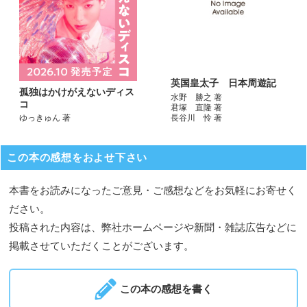
英国皇太子 日本周遊記
孤独はかけがえないディス
水野 勝之 著
コ
君塚 直隆 著
長谷川 怜 著
ゆっきゅん 著
この本の感想をおよせ下さい
本書をお読みになったご意見・ご感想などをお気軽にお寄せく
ださい。
投稿された内容は、弊社ホームページや新聞・雑誌広告などに
掲載させていただくことがございます。
この本の感想を書く