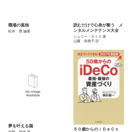
職場の孤独
読むだけで心身が整う メ
ンタルメンテナンス大全
松井 豊 編著
ジュリー・スミス 著
山藤 奈穂子 訳
夢を叶える脳
５０歳からのｉＤｅＣｏ
加藤 俊徳 著