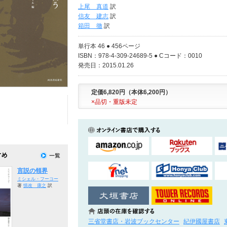
上尾 真道
訳
信友 建志
訳
箱田 徹
訳
単行本 46 ● 456ページ
ISBN：978-4-309-24689-5 ● Cコード：0010
発売日：2015.01.26
定価6,820円（本体6,200円）
×品切・重版未定
言説の領界
ミシェル・フーコー
著
慎改 康之
訳
三省堂書店・岩波ブックセンター
紀伊國屋書店