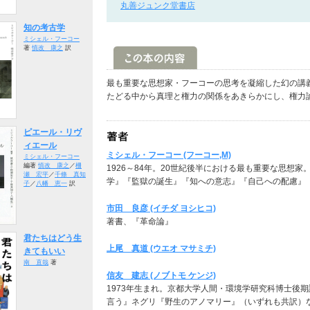
丸善ジュンク堂書店
知の考古学
ミシェル・フーコー
著
慎改 康之
訳
最も重要な思想家・フーコーの思考を凝縮した幻の講
たどる中から真理と権力の関係をあきらかにし、権力
ピエール・リヴ
ィエール
ミシェル・フーコー (フーコー,M)
ミシェル・フーコー
編著
慎改 康之
／
柵
1926～84年。20世紀後半における最も重要な思想
瀬 宏平
／
千條 真知
学』『監獄の誕生』『知への意志』『自己への配慮』
子
／
八幡 恵一
訳
市田 良彦 (イチダ ヨシヒコ)
著書、『革命論』
君たちはどう生
上尾 真道 (ウエオ マサミチ)
きてもいい
南 直哉
著
信友 建志 (ノブトモ ケンジ)
1973年生まれ。京都大学人間・環境学研究科博士後
言う』ネグリ『野生のアノマリー』（いずれも共訳）