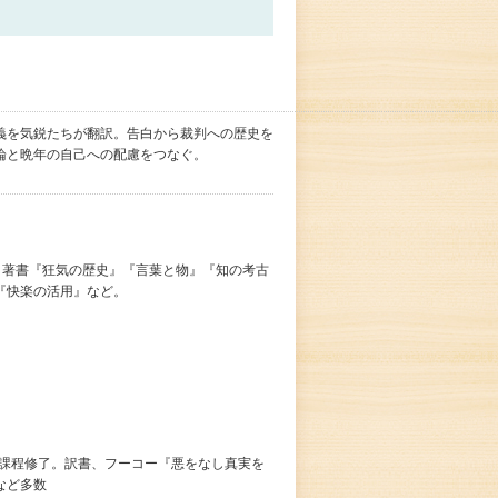
義を気鋭たちが翻訳。告白から裁判への歴史を
論と晩年の自己への配慮をつなぐ。
家。著書『狂気の歴史』『言葉と物』『知の考古
『快楽の活用』など。
期課程修了。訳書、フーコー『悪をなし真実を
など多数