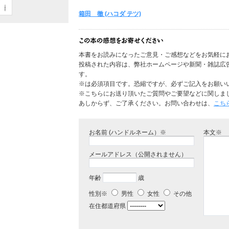
箱田 徹 (ハコダ テツ)
本書をお読みになったご意見・ご感想などをお気軽に
投稿された内容は、弊社ホームページや新聞・雑誌広
す。
※は必須項目です。恐縮ですが、必ずご記入をお願い
※こちらにお送り頂いたご質問やご要望などに関しま
あしからず、ご了承ください。お問い合わせは、
こち
お名前 (ハンドルネーム）※
本文※
メールアドレス（公開されません）
年齢
歳
性別※
男性
女性
その他
在住都道府県