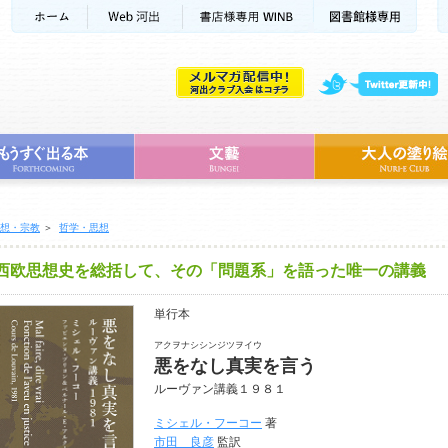
想・宗教
＞
哲学・思想
西欧思想史を総括して、その「問題系」を語った唯一の講義
単行本
アクヲナシシンジツヲイウ
悪をなし真実を言う
ルーヴァン講義１９８１
ミシェル・フーコー
著
市田 良彦
監訳