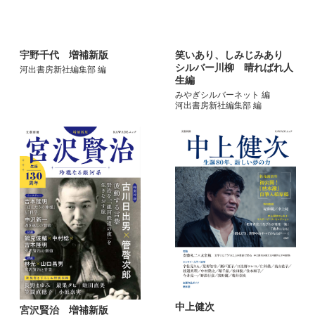
宇野千代 増補新版
笑いあり、しみじみあり
シルバー川柳 晴ればれ人
河出書房新社編集部 編
生編
みやぎシルバーネット 編
河出書房新社編集部 編
中上健次
宮沢賢治 増補新版