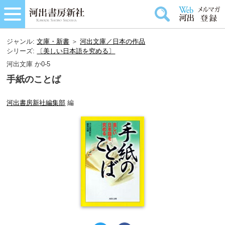
ジャンル:
文庫・新書
＞
河出文庫／日本の作品
シリーズ:
〔美しい日本語を究める〕
河出文庫 か0-5
手紙のことば
河出書房新社編集部
編