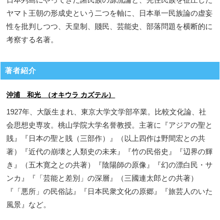
ヤマト王朝の形成史という二つを軸に、日本単一民族論の虚妄
性を批判しつつ、天皇制、賤民、芸能史、部落問題を横断的に
考察する名著。
著者紹介
沖浦 和光 （オキウラ カズテル）
1927年、大阪生まれ、東京大学文学部卒業。比較文化論、社
会思想史専攻。桃山学院大学名誉教授。主著に『アジアの聖と
賎』『日本の聖と賎（三部作）』（以上四作は野間宏との共
著）『近代の崩壊と人類史の未来』『竹の民俗史』『辺界の輝
き』（五木寛之との共著）『陰陽師の原像』『幻の漂白民・サ
ンカ』『「芸能と差別」の深層』（三國連太郎との共著）
『「悪所」の民俗誌』『日本民衆文化の原郷』『旅芸人のいた
風景』など。