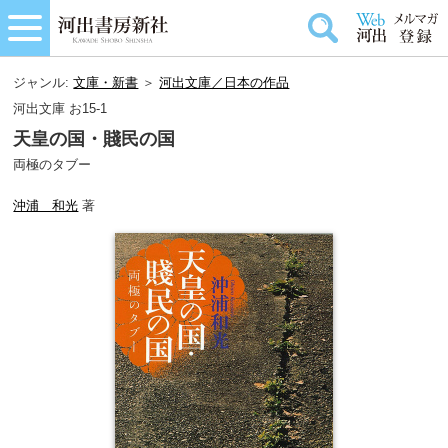
ジャンル:
文庫・新書
＞
河出文庫／日本の作品
河出文庫 お15-1
天皇の国・賤民の国
両極のタブー
沖浦 和光
著