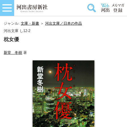
ジャンル:
文庫・新書
＞
河出文庫／日本の作品
河出文庫 し12-2
枕女優
新堂 冬樹
著