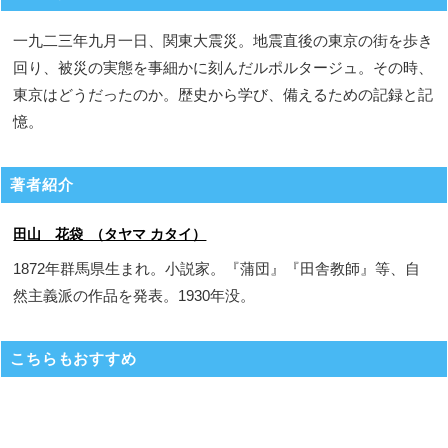
一九二三年九月一日、関東大震災。地震直後の東京の街を歩き
回り、被災の実態を事細かに刻んだルポルタージュ。その時、
東京はどうだったのか。歴史から学び、備えるための記録と記
憶。
著者紹介
田山 花袋 （タヤマ カタイ）
1872年群馬県生まれ。小説家。『蒲団』『田舎教師』等、自
然主義派の作品を発表。1930年没。
こちらもおすすめ