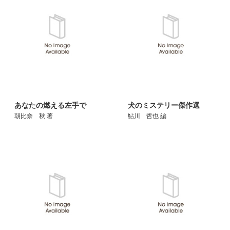
あなたの燃える左手で
犬のミステリー傑作選
朝比奈 秋 著
鮎川 哲也 編