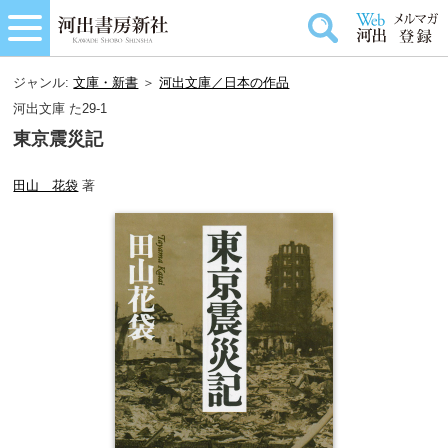
ジャンル:
文庫・新書
＞
河出文庫／日本の作品
河出文庫 た29-1
東京震災記
田山 花袋
著