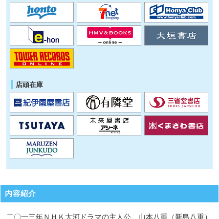
店頭在庫
内容紹介
二〇一三年ＮＨＫ大河ドラマの主人公、山本八重（新島八重）