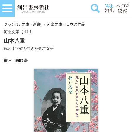
ジャンル:
文庫・新書
＞
河出文庫／日本の作品
河出文庫 く11-1
山本八重
銃と十字架を生きた会津女子
楠戸 義昭
著