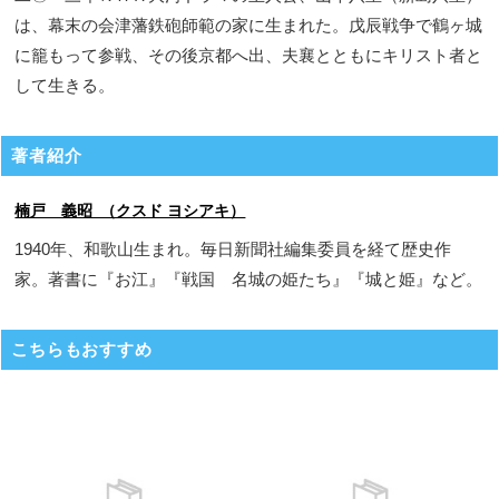
は、幕末の会津藩鉄砲師範の家に生まれた。戊辰戦争で鶴ヶ城
に籠もって参戦、その後京都へ出、夫襄とともにキリスト者と
して生きる。
著者紹介
楠戸 義昭 （クスド ヨシアキ）
1940年、和歌山生まれ。毎日新聞社編集委員を経て歴史作
家。著書に『お江』『戦国 名城の姫たち』『城と姫』など。
こちらもおすすめ