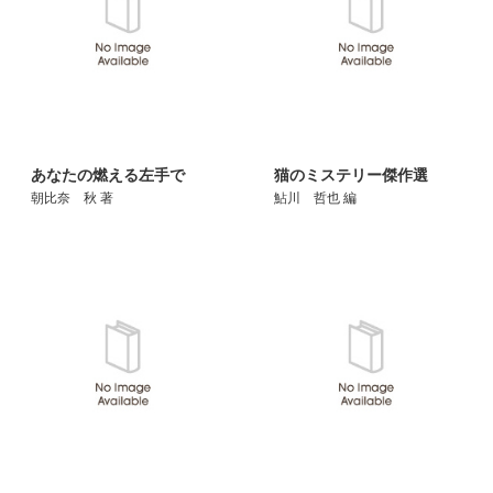
あなたの燃える左手で
猫のミステリー傑作選
朝比奈 秋 著
鮎川 哲也 編