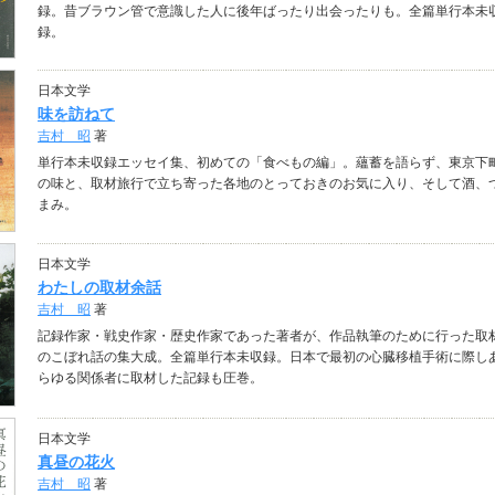
録。昔ブラウン管で意識した人に後年ばったり出会ったりも。全篇単行本未
録。
日本文学
味を訪ねて
吉村 昭
著
単行本未収録エッセイ集、初めての「食べもの編」。蘊蓄を語らず、東京下
の味と、取材旅行で立ち寄った各地のとっておきのお気に入り、そして酒、
まみ。
日本文学
わたしの取材余話
吉村 昭
著
記録作家・戦史作家・歴史作家であった著者が、作品執筆のために行った取
のこぼれ話の集大成。全篇単行本未収録。日本で最初の心臓移植手術に際し
らゆる関係者に取材した記録も圧巻。
日本文学
真昼の花火
吉村 昭
著