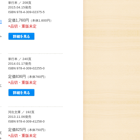
単行本 ／ 208頁
2015.04.15発売
ISBN 978-4-309-02375-5
定価1,760円
（本体1,600円）
昭
×品切・重版未定
ん
」
単行本 ／ 240頁
2014.01.17発売
ISBN 978-4-309-02255-0
定価836円
（本体760円）
×品切・重版未定
エ
河出文庫 ／ 192頁
2013.11.06発売
ISBN 978-4-309-41258-0
定価825円
（本体750円）
京
×品切・重版未定
そ