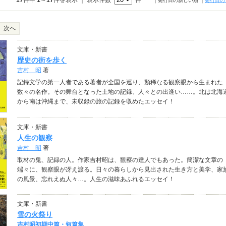
17
件中
1
～
17
件を表示 ｜ 表示件数
件
｜発行日の新しい順
｜
発行日の
次へ
文庫・新書
歴史の街を歩く
吉村 昭
著
記録文学の第一人者である著者が全国を巡り、類稀なる観察眼から生まれた
数々の名作。その舞台となった土地の記録、人々との出逢い……。北は北海
から南は沖縄まで、未収録の旅の記録を収めたエッセイ！
文庫・新書
人生の観察
吉村 昭
著
取材の鬼、記録の人。作家吉村昭は、観察の達人でもあった。簡潔な文章の
端々に、観察眼が冴え渡る。日々の暮らしから見出された生き方と美学、家
の風景、忘れえぬ人々…。人生の滋味あふれるエッセイ！
文庫・新書
雪の火祭り
吉村昭初期中篇・短篇集