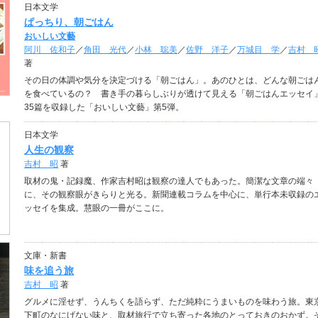
日本文学
ぱっちり、朝ごはん
おいしい文藝
阿川 佐和子
／
角田 光代
／
小林 聡美
／
佐野 洋子
／
万城目 学
／
吉村 
著
その日の体調や気分を決定づける「朝ごはん」。あのひとは、どんな朝ごは
を食べているの？ 書き手の暮らしぶりが透けて見える「朝ごはんエッセイ
35篇を収録した「おいしい文藝」第5弾。
日本文学
人生の観察
吉村 昭
著
取材の鬼・記録魔、作家吉村昭は観察の達人でもあった。簡潔な文章の端々
に、その観察眼がきらりと光る。新聞連載コラムを中心に、単行本未収録の
ッセイを集成。慧眼の一冊がここに。
文庫・新書
味を追う旅
吉村 昭
著
グルメに淫せず、うんちくを語らず、ただ純粋にうまいものを味わう旅。東
下町のなにげない味と、取材旅行で立ち寄った各地のとっておきのおかず。