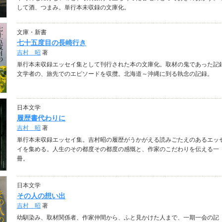
して酒、つまみ。単行本未収録の文庫化。
文庫・新書
七十五度目の長崎行き
吉村 昭
著
単行本未収録エッセイ集として刊行された本の文庫化。取材の鬼であった記
文学者の、旅先でのエピソードを収攬。北海道～沖縄に到る執念の記録。
日本文学
履歴書代わりに
吉村 昭
著
単行本未収録エッセイ集。吉村昭の履歴がうかがえる読みごたえのあるエッ
イを集める。人生のその都度その都度の感慨と、作家のこだわりを伝える一
冊。
日本文学
その人の想い出
吉村 昭
著
幼馴染み、取材関係者、作家仲間から、ふと見かけた人まで、一期一会の記