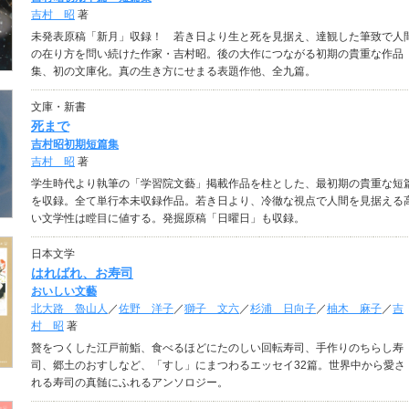
吉村 昭
著
未発表原稿「新月」収録！ 若き日より生と死を見据え、達観した筆致で人
の在り方を問い続けた作家・吉村昭。後の大作につながる初期の貴重な作品
集、初の文庫化。真の生き方にせまる表題作他、全九篇。
文庫・新書
死まで
吉村昭初期短篇集
吉村 昭
著
学生時代より執筆の「学習院文藝」掲載作品を柱とした、最初期の貴重な短
を収録。全て単行本未収録作品。若き日より、冷徹な視点で人間を見据える
い文学性は瞠目に値する。発掘原稿「日曜日」も収録。
日本文学
はればれ、お寿司
おいしい文藝
北大路 魯山人
／
佐野 洋子
／
獅子 文六
／
杉浦 日向子
／
柚木 麻子
／
吉
村 昭
著
贅をつくした江戸前鮨、食べるほどにたのしい回転寿司、手作りのちらし寿
司、郷土のおすしなど、「すし」にまつわるエッセイ32篇。世界中から愛さ
れる寿司の真髄にふれるアンソロジー。