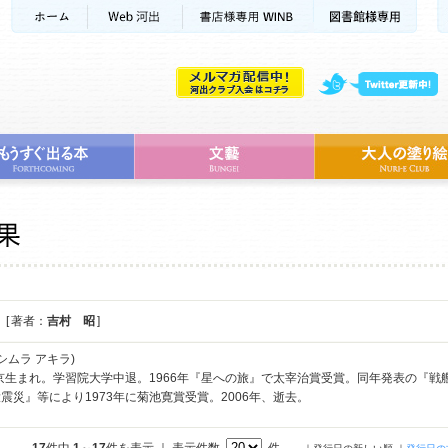
[ 著者：
吉村 昭
]
シムラ アキラ)
東京生まれ。学習院大学中退。1966年『星への旅』で太宰治賞受賞。同年発表の『
震災』等により1973年に菊池寛賞受賞。2006年、逝去。