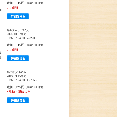
定価1,210円
（本体1,100円）
△3週間～
間
河出文庫 ／ 280頁
2025.10.07発売
ISBN 978-4-309-42220-6
定価1,210円
（本体1,100円）
△3週間～
篇
高
単行本 ／ 208頁
2019.03.15発売
ISBN 978-4-309-02785-2
定価1,760円
（本体1,600円）
×品切・重版未定