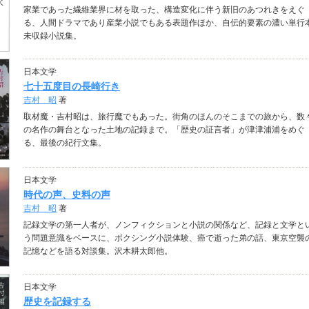
家業であった繊維業界に材を取った、構造変化に伴う新旧のあつれきをえぐ
る、人間ドラマであり産業小説でもある表題作ほか、自伝的要素の濃い単行
未収録小説集。
日本文学
七十五度目の長崎行き
吉村 昭
著
取材魔・吉村昭は、旅行魔でもあった。街角のほんのそこまでの旅から、数
の名作の舞台となった土地の記録まで。「歴史の証言者」が津津浦浦をめぐ
る、最後の紀行文集。
日本文学
時代の声、史料の声
吉村 昭
著
記録文学の第一人者が、ノンフィクションと小説の関係など、記録と文学と
う問題意識をベースに、ボクシング小説体験、癌で逝った弟の話、東京空襲
記憶などを語る対談集。沢木耕太郎他。
日本文学
歴史を記録する