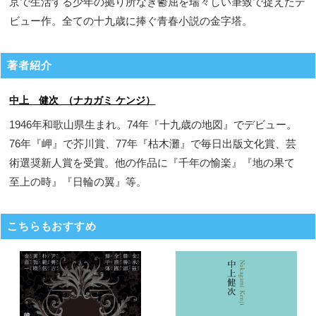
京で生活する少年の拠り所なき鬱屈を瑞々しい筆致で捉えたデ
ビュー作。全ての十九歳に捧ぐ青春小説の金字塔。
著者紹介
中上 健次 （ナカガミ ケンジ）
1946年和歌山県生まれ。74年『十九歳の地図』でデビュー。
76年『岬』で芥川賞、77年『枯木灘』で毎日出版文化賞、芸
術選奨新人賞を受賞。他の作品に『千年の愉楽』『地の果て
至上の時』『日輪の翼』等。
こちらもおすすめ