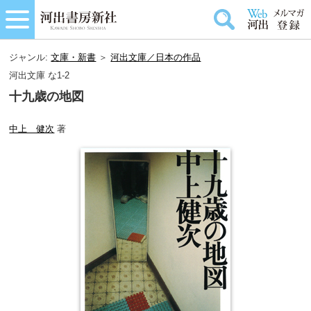
ジャンル:
文庫・新書
＞
河出文庫／日本の作品
河出文庫 な1-2
十九歳の地図
中上 健次
著