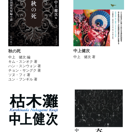
中上健次
秋の死
中上 健次 著
中上 健次 編
キム・スンオク 著
ハン・スンウォン 著
チョン・サングク 著
ソヌ・フィ 著
ユン・フンギル 著