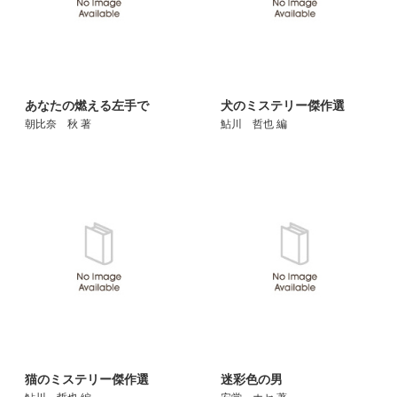
あなたの燃える左手で
犬のミステリー傑作選
朝比奈 秋 著
鮎川 哲也 編
猫のミステリー傑作選
迷彩色の男