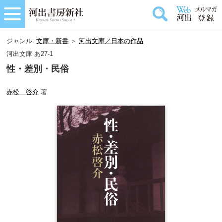
ジャンル:
文庫・新書
＞
河出文庫／日本の作品
河出文庫 あ27-1
性・差別・民俗
赤松 啓介
著