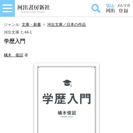
ジャンル:
文庫・新書
＞
河出文庫／日本の作品
河出文庫 た44-1
学歴入門
橘木 俊詔
著