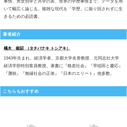
事情、男女別学と共学の差、世界の学歴事情まで、データを用
いて幅広く論じる。複雑な現代を「学歴」に振り回されずに生
きるための必読書。
著者紹介
橘木 俊詔 （タチバナキ トシアキ）
1943年生まれ。経済学者。京都大学名誉教授、元同志社大学
経済学部特別客員教授。著書に『格差社会』『早稲田と慶応』
『灘校』『無縁社会の正体』『日本のエリート』他多数。
こちらもおすすめ