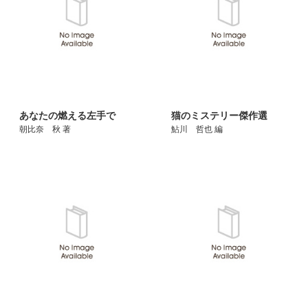
あなたの燃える左手で
猫のミステリー傑作選
朝比奈 秋 著
鮎川 哲也 編