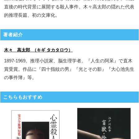
直後の時代背景に展開する殺人事件。木々高太郎の隠れた代表
的推理長篇、初の文庫化。
著者紹介
木々 高太郎 （キギ タカタロウ）
1897-1969。推理小説家、脳生理学者。『人生の阿呆』で直木
賞受賞。作品に『四十指紋の男』『光とその影』『大心池先生
の事件簿』等。
こちらもおすすめ