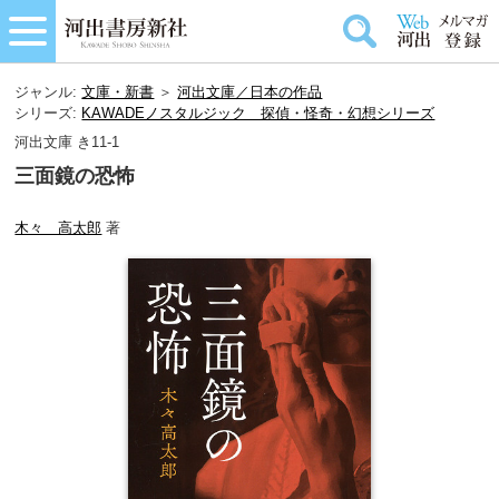
ジャンル:
文庫・新書
＞
河出文庫／日本の作品
シリーズ:
KAWADEノスタルジック 探偵・怪奇・幻想シリーズ
河出文庫 き11-1
三面鏡の恐怖
木々 高太郎
著