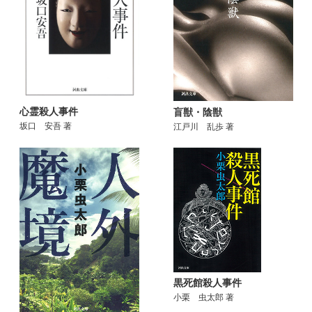
心霊殺人事件
盲獣・陰獣
坂口 安吾 著
江戸川 乱歩 著
黒死館殺人事件
小栗 虫太郎 著