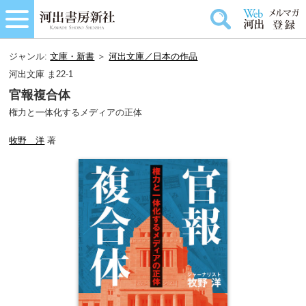
ジャンル:
文庫・新書
＞
河出文庫／日本の作品
河出文庫 ま22-1
官報複合体
権力と一体化するメディアの正体
牧野 洋
著