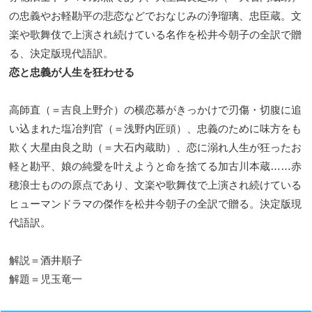
の忠義やお軽勘平の悲恋などでおなじみの浄瑠璃、忠臣蔵。文
楽や歌舞伎で上演され続けている名作を松井今朝子の全訳で贈
る、決定版現代語訳。
恋と忠義が人生を狂わせる
高師直（＝吉良上野介）の横恋慕がきっかけで刃傷・切腹に追
い込まれた塩冶判官（＝浅野内匠頭）、忠義のために味方をも
欺く大星由良之助（＝大石内蔵助）、恋に溺れ人生が狂ったお
軽と勘平、娘の純愛を叶えようと命を捨てる加古川本蔵……赤
穂浪士ものの原点であり、文楽や歌舞伎で上演され続けている
ヒューマンドラマの傑作を松井今朝子の全訳で贈る。決定版現
代語訳。
解説＝酒井順子
解題＝児玉竜一