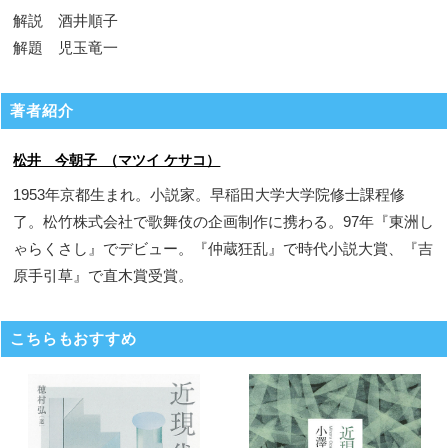
解説 酒井順子
解題 児玉竜一
著者紹介
松井 今朝子 （マツイ ケサコ）
1953年京都生まれ。小説家。早稲田大学大学院修士課程修
了。松竹株式会社で歌舞伎の企画制作に携わる。97年『東洲し
ゃらくさし』でデビュー。『仲蔵狂乱』で時代小説大賞、『吉
原手引草』で直木賞受賞。
こちらもおすすめ