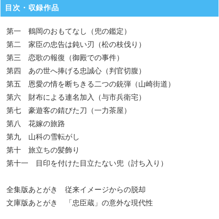
目次・収録作品
第一 鶴岡のおもてなし（兜の鑑定）
第二 家臣の忠告は鈍い刃（松の枝伐り）
第三 恋歌の報復（御殿での事件）
第四 あの世へ捧げる忠誠心（判官切腹）
第五 恩愛の情を断ちきる二つの銃弾（山崎街道）
第六 財布による連名加入（与市兵衛宅）
第七 豪遊客の錆びた刀（一力茶屋）
第八 花嫁の旅路
第九 山科の雪転がし
第十 旅立ちの髪飾り
第十一 目印を付けた目立たない兜（討ち入り）
全集版あとがき 従来イメージからの脱却
文庫版あとがき 「忠臣蔵」の意外な現代性