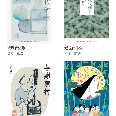
近現代短歌
近現代俳句
穂村 弘 選
小澤 實 選