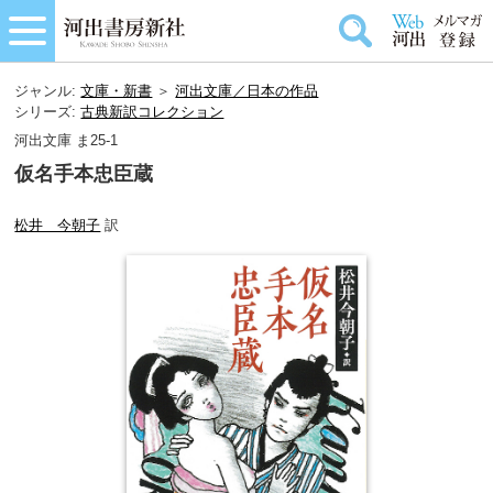
ジャンル:
文庫・新書
＞
河出文庫／日本の作品
シリーズ:
古典新訳コレクション
河出文庫 ま25-1
仮名手本忠臣蔵
松井 今朝子
訳