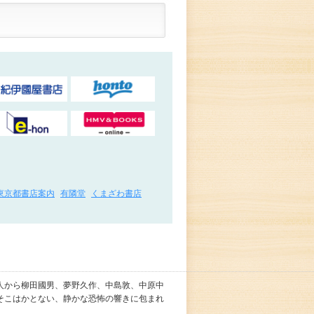
東京都書店案内
有隣堂
くまざわ書店
人から柳田國男、夢野久作、中島敦、中原中
そこはかとない、静かな恐怖の響きに包まれ