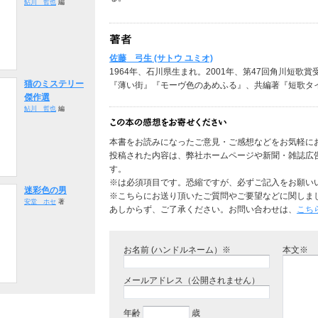
鮎川 哲也
編
佐藤 弓生 (サトウ ユミオ)
1964年、石川県生まれ。2001年、第47回角川短
猫のミステリー
『薄い街』『モーヴ色のあめふる』、共編著『短歌タ
傑作選
鮎川 哲也
編
本書をお読みになったご意見・ご感想などをお気軽に
投稿された内容は、弊社ホームページや新聞・雑誌広
す。
※は必須項目です。恐縮ですが、必ずご記入をお願い
迷彩色の男
※こちらにお送り頂いたご質問やご要望などに関しま
安堂 ホセ
著
あしからず、ご了承ください。お問い合わせは、
こち
お名前 (ハンドルネーム）※
本文※
メールアドレス（公開されません）
年齢
歳