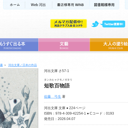
書
＞
河出文庫／日本の作品
河出文庫 さ57-1
タンカヒャクモノガタリ
短歌百物語
佐藤 弓生
著
河出文庫 文庫 ● 224ページ
ISBN：978-4-309-42254-1 ● Cコード：0193
発売日：2026.04.07