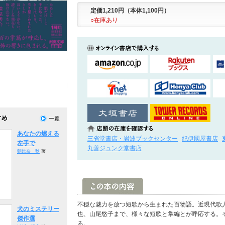
定価1,210円（本体1,100円）
○在庫あり
あなたの燃える
三省堂書店・岩波ブックセンター
紀伊國屋書店
左手で
丸善ジュンク堂書店
朝比奈 秋
著
不穏な魅力を放つ短歌から生まれた百物語。近現代歌
犬のミステリー
也、山尾悠子まで、様々な短歌と掌編とが呼応する。
傑作選
る。