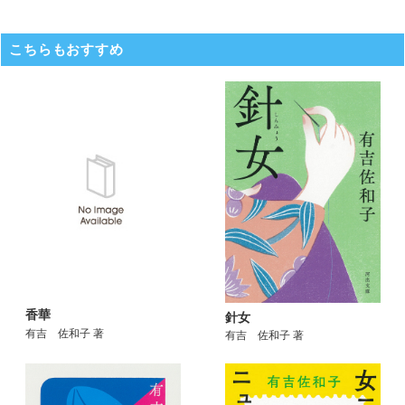
こちらもおすすめ
香華
針女
有吉 佐和子 著
有吉 佐和子 著