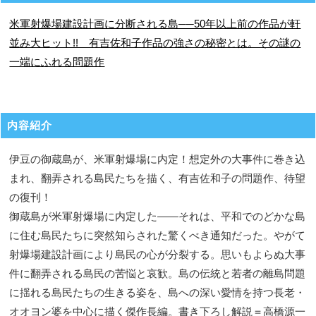
米軍射爆場建設計画に分断される島──50年以上前の作品が軒
並み大ヒット!! 有吉佐和子作品の強さの秘密とは。その謎の
一端にふれる問題作
内容紹介
伊豆の御蔵島が、米軍射爆場に内定！想定外の大事件に巻き込
まれ、翻弄される島民たちを描く、有吉佐和子の問題作、待望
の復刊！
御蔵島が米軍射爆場に内定した――それは、平和でのどかな島
に住む島民たちに突然知らされた驚くべき通知だった。やがて
射爆場建設計画により島民の心が分裂する。思いもよらぬ大事
件に翻弄される島民の苦悩と哀歓。島の伝統と若者の離島問題
に揺れる島民たちの生きる姿を、島への深い愛情を持つ長老・
オオヨン婆を中心に描く傑作長編。書き下ろし解説＝高橋源一