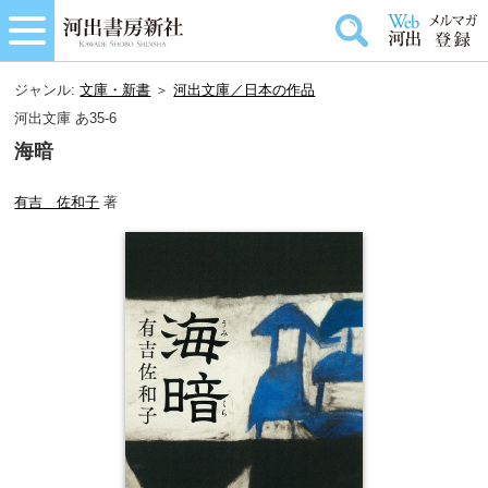
ジャンル:
文庫・新書
＞
河出文庫／日本の作品
河出文庫 あ35-6
海暗
有吉 佐和子
著