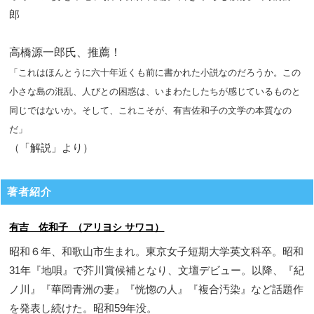
郎
高橋源一郎氏、推薦！
「これはほんとうに六十年近くも前に書かれた小説なのだろうか。この
小さな島の混乱、人びとの困惑は、いまわたしたちが感じているものと
同じではないか。そして、これこそが、有吉佐和子の文学の本質なの
だ」
（「解説」より）
著者紹介
有吉 佐和子 （アリヨシ サワコ）
昭和６年、和歌山市生まれ。東京女子短期大学英文科卒。昭和
31年『地唄』で芥川賞候補となり、文壇デビュー。以降、『紀
ノ川』『華岡青洲の妻』『恍惚の人』『複合汚染』など話題作
を発表し続けた。昭和59年没。