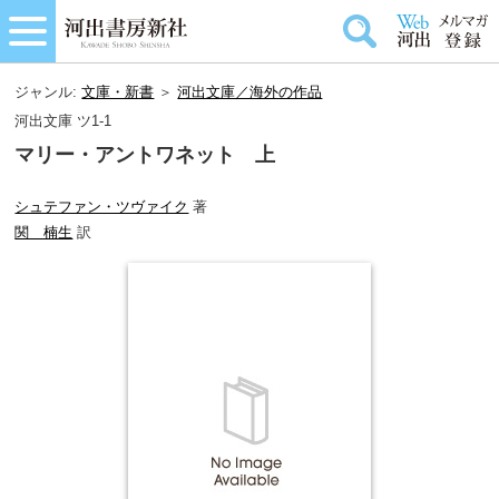
ジャンル:
文庫・新書
＞
河出文庫／海外の作品
河出文庫 ツ1-1
マリー・アントワネット 上
シュテファン・ツヴァイク
著
関 楠生
訳