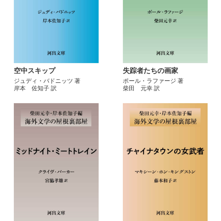
空中スキップ
失踪者たちの画家
ジュディ・バドニッツ 著
ポール・ラファージ 著
岸本 佐知子 訳
柴田 元幸 訳