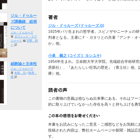
ジル・ドゥルー
ズ講義録 絵画
ジル・ドゥルーズ (ドゥルーズ,G)
について
1925年パリ生まれの哲学者。スピノザやニーチェの
ジル・ドゥルーズ
著
ダヴィッド・ラプ
判者となる。主著にＦ・ガタリとの共著『アンチ・オ
ジャード
編
宇野 邦
か』他。
一
訳
小泉 義之 (コイズミ ヨシユキ)
1954年生まれ。立命館大学大学院。先端総合学術研
経験論と主体性
房新社）、『あたらしい狂気の歴史』（青土社）他、
ジル・ドゥルーズ
庫）他。
著
木田 元
／
財津
理
訳
この書物の意義は他ならぬ出来事にある。それはフー
的に取り上げていなかった存在を高々と持ち上げる勇気に
本書をお読みになったご意見・ご感想などをお気軽に
投稿された内容は、弊社ホームページや新聞・雑誌広
す。