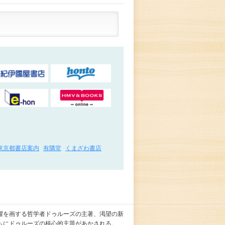
東京都書店案内
有隣堂
くまざわ書店
躍を画する哲学者ドゥルーズの主著、渇望の新
もにドゥルーズの核心的主題があかされる。