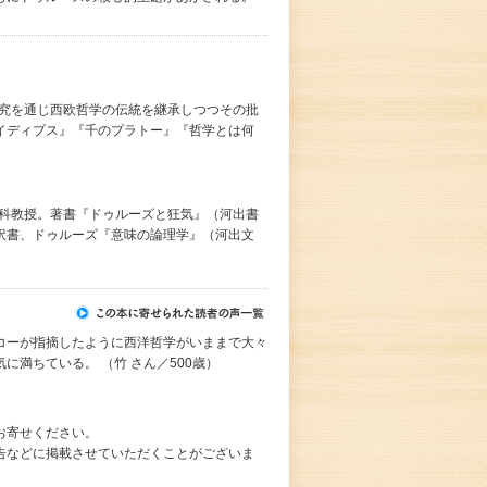
研究を通じ西欧哲学の伝統を継承しつつその批
イディプス』『千のプラトー』『哲学とは何
究科教授。著書『ドゥルーズと狂気』（河出書
訳書、ドゥルーズ『意味の論理学』（河出文
コーが指摘したように西洋哲学がいままで大々
満ちている。 （竹 さん／500歳）
お寄せください。
告などに掲載させていただくことがございま