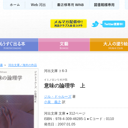
書
＞
河出文庫／海外の作品
河出文庫 ト6-3
イミノロンリガク01
意味の論理学 上
ジル・ドゥルーズ
著
小泉 義之
訳
河出文庫 文庫 ● 312ページ
ISBN：978-4-309-46285-1 ● Cコード：0110
発売日：2007.01.05