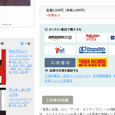
定価1,320円（本体1,200円）
○在庫あり
千のプラトー
ジル・ドゥルーズ
／
フ
ェリックス・ガタリ
著
宇野 邦一
／
小
沢 秋広
／
田中 敏彦
／
豊崎 光一
／
宮林
寛
／
守中 高明
訳
三省堂書店・岩波ブックセンター
紀伊國屋書店
丸善ジュンク堂書店
アンチ・オイデ
ィプス
ジル・ドゥルーズ
／
フ
ェリックス・ガタリ
著
宇野 邦一
訳
『差異と反復』から『アンチ・オイディプス』への飛
訳。アリスとアルトーを伴う驚くべき思考の冒険とと