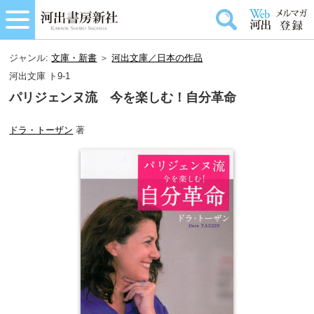
ジャンル:
文庫・新書
＞
河出文庫／日本の作品
河出文庫 ト9-1
パリジェンヌ流 今を楽しむ！自分革命
ドラ・トーザン
著