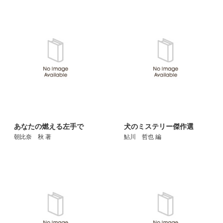
あなたの燃える左手で
犬のミステリー傑作選
朝比奈 秋 著
鮎川 哲也 編